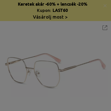
Keretek akár -60% + lencsék -20%
Kupon:
LAST60
Vásárolj most >