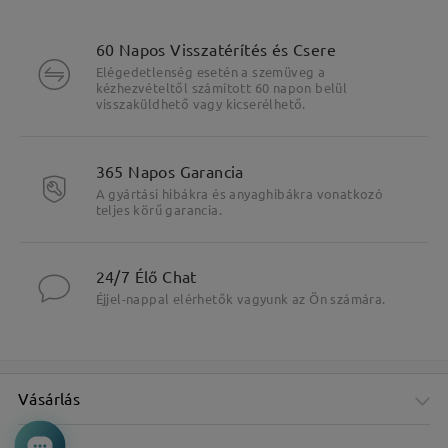
60 Napos Visszatérítés és Csere
Elégedetlenség esetén a szemüveg a
kézhezvételtől számított 60 napon belül
visszaküldhető vagy kicserélhető.
365 Napos Garancia
A gyártási hibákra és anyaghibákra vonatkozó
teljes körű garancia.
24/7 Élő Chat
Éjjel-nappal elérhetők vagyunk az Ön számára.
Vásárlás