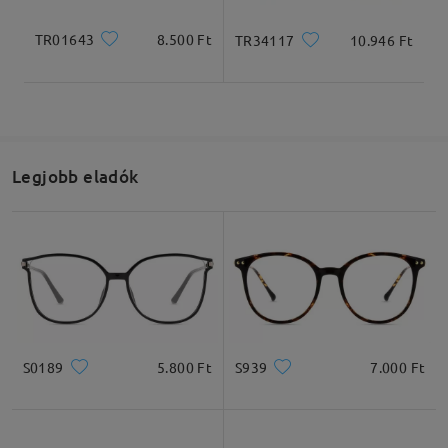
TR01643
8.500 Ft
TR34117
10.946 Ft
Legjobb eladók
S0189
5.800 Ft
S939
7.000 Ft