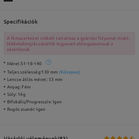
Specifikációk
A fémszerkezet nikkelt tartalmaz a gyártási folyamat miatt.
Nikkelallergiás vásárlók legyenek elővigyázatosak a
vásárlásnál.
Méret:
51-18-140
Teljes szélesség:
130 mm
(
Közepes
)
Lencse átlós méret:
53 mm
Anyag:
Fém
Súly:
16g
Bifokális/Progresszív:
Igen
Rugós zsanér:
Igen
Vásárlói vélemények(83)