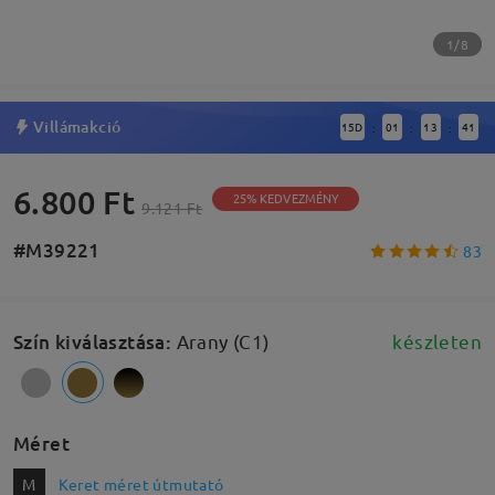
1/8
Villámakció
15
D
01
13
40
:
:
:
6.800 Ft
25% KEDVEZMÉNY
9.121 Ft
#M39221
83
Szín kiválasztása
:
Arany (C1)
készleten
Méret
M
Keret méret útmutató