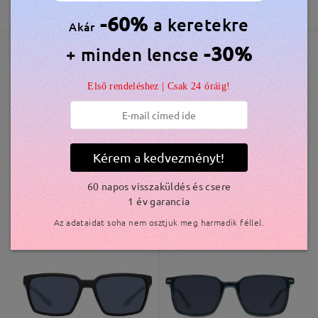
365 Napos Garancia
Bővebben
5-7 munkanap
részletek
-60%
a keretekre
véleményt
Akár
Írjon egy véleményt
-30%
+ minden lencse
Elküldve
Hasonló keretek
Első rendeléshez | Csak 24 óráig!
szállítási idő
5-7 munkanap
részletek
Kérem a kedvezményt!
Kiszállítva
60 napos visszaküldés és csere
1 év garancia
TR33009
7.800 Ft
AC27916
6.800 Ft
Az adataidat soha nem osztjuk meg harmadik féllel.