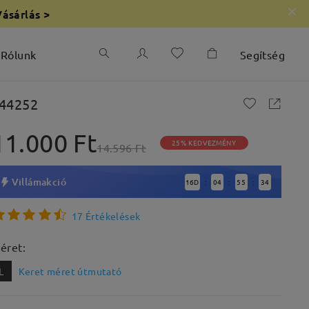
Vásárlás >
Rólunk
Segítség
44252
11.000 Ft
25% KEDVEZMÉNY
14.596 Ft
Villámakció
16
D
04
55
34
:
:
:
17 Értékelések
éret:
L
Keret méret útmutató