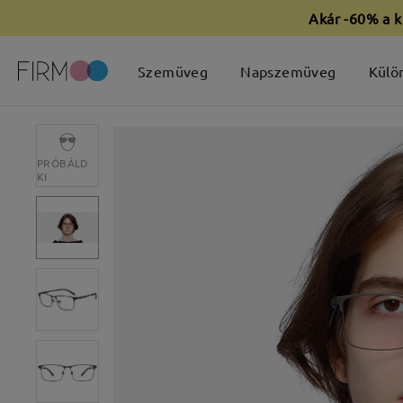
Akár -60% a k
Szemüveg
Napszemüveg
Külö
PRÓBÁLD
KI