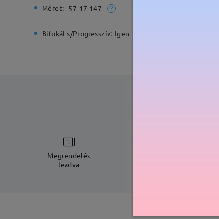
Méret:
Teljes sz
57-17-147
Bifokális/Progresszív:
Igen
Rugós zs
feldolgoz
5-7 munkana
Megrendelés
leadva