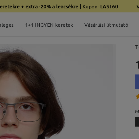
eretekre + extra -20% a lencsékre
| Kupon:
LAST60
nleges
1+1 INGYEN keretek
Vásárlási útmutató
T
M