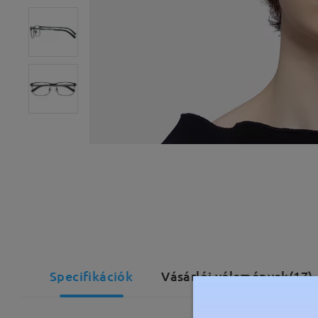
Specifikációk
Vásárlói vélemények(17)