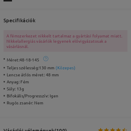
Specifikációk
A fémszerkezet nikkelt tartalmaz a gyártási folyamat miatt.
Nikkelallergiás vásárlók legyenek elővigyázatosak a
vásárlásnál.
Méret:
48-18-145
Teljes szélesség:
130 mm
(
Közepes
)
Lencse átlós méret:
48 mm
Anyag:
Fém
Súly:
13g
Bifokális/Progresszív:
Igen
Rugós zsanér:
Nem
Vásárlói vélemények(100)