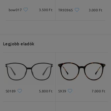
bow017
3.500 Ft
TR93965
3.000 Ft
Legjobb eladók
S0189
5.800 Ft
S939
7.000 Ft