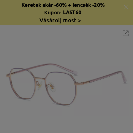
Keretek akár -60% + lencsék -20%
Kupon:
LAST60
Vásárolj most >