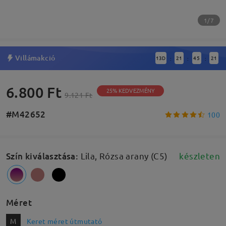
1/7
Villámakció
13
D
21
45
20
:
:
:
6.800 Ft
25% KEDVEZMÉNY
9.121 Ft
#M42652
100
Szín kiválasztása
:
Lila, Rózsa arany (C5)
készleten
Méret
M
Keret méret útmutató