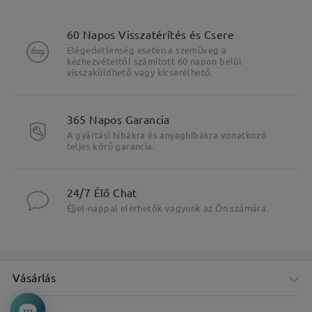
60 Napos Visszatérítés és Csere
Elégedetlenség esetén a szemüveg a
kézhezvételtől számított 60 napon belül
visszaküldhető vagy kicserélhető.
365 Napos Garancia
A gyártási hibákra és anyaghibákra vonatkozó
teljes körű garancia.
24/7 Élő Chat
Éjjel-nappal elérhetők vagyunk az Ön számára.
Vásárlás