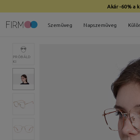
Akár -60% a k
Szemüveg
Napszemüveg
Külö
PRÓBÁLD
KI