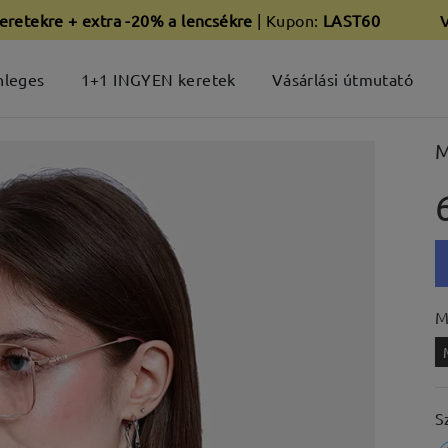
eretekre + extra -20% a lencsékre
| Kupon:
LAST60
nleges
1+1 INGYEN keretek
Vásárlási útmutató
M
M
S