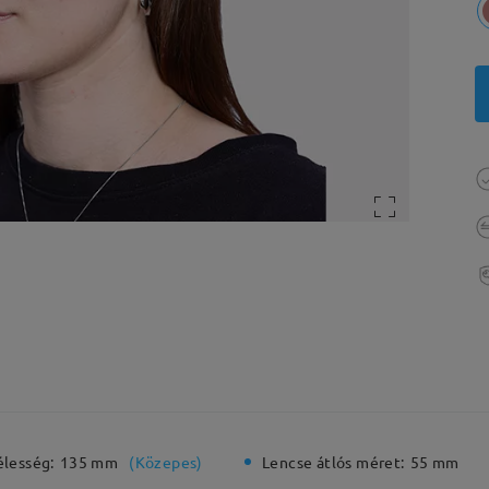
élesség:
135 mm
(
Közepes
)
Lencse átlós méret:
55 mm