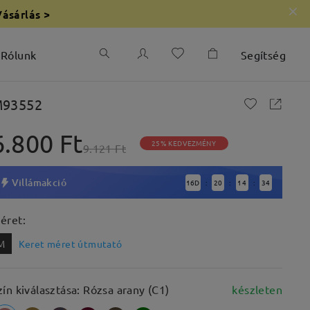
Vásárlás >
Rólunk
Segítség
93552
6.800 Ft
25% KEDVEZMÉNY
9.121 Ft
Villámakció
16
D
20
14
32
:
:
:
éret:
M
Keret méret útmutató
zín kiválasztása: Rózsa arany (C1)
készleten