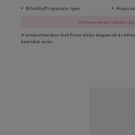
Bifokális/Progresszív:
Igen
Rugós zs
A fémszerkezet nikkelt tarta
A templomkarokon lévő finom dizájn eleganciát és kifinom
használat során.