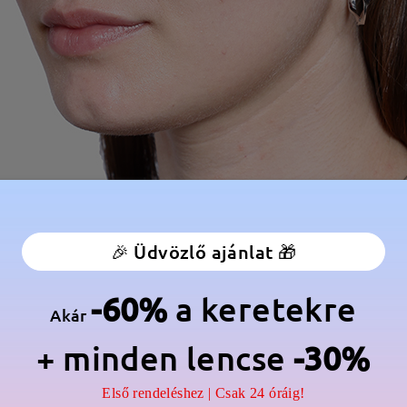
🎉 Üdvözlő ajánlat 🎁
-60%
a keretekre
Akár
+ minden lencse
-30%
Első rendeléshez | Csak 24 óráig!