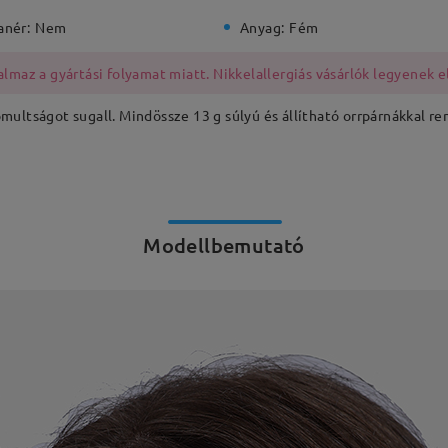
anér:
Nem
Anyag:
Fém
lmaz a gyártási folyamat miatt. Nikkelallergiás vásárlók legyenek e
ultságot sugall. Mindössze 13 g súlyú és állítható orrpárnákkal ren
Modellbemutató