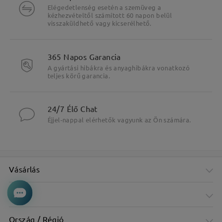
Elégedetlenség esetén a szemüveg a
kézhezvételtől számított 60 napon belül
visszaküldhető vagy kicserélhető.
365 Napos Garancia
A gyártási hibákra és anyaghibákra vonatkozó
teljes körű garancia.
24/7 Élő Chat
Éjjel-nappal elérhetők vagyunk az Ön számára.
Vásárlás
Cég
Ország / Régió