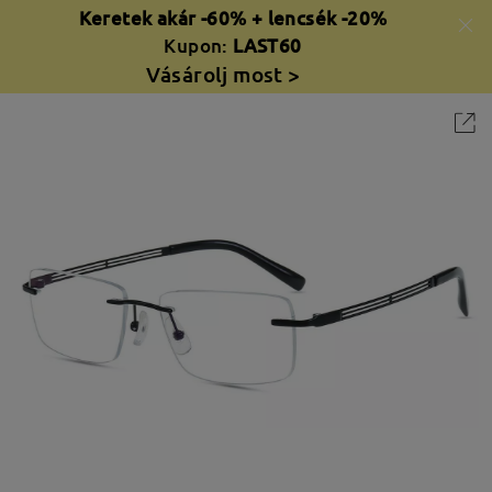
Keretek akár -60% + lencsék -20%
Kupon:
LAST60
Vásárolj most >