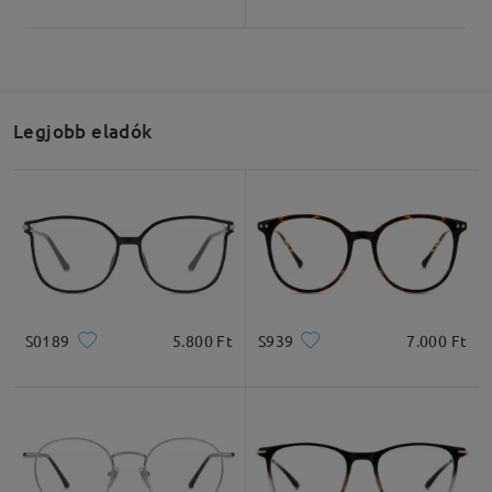
Legjobb eladók
S0189
5.800 Ft
S939
7.000 Ft