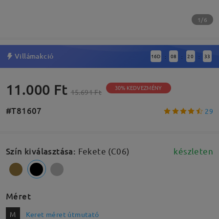
1/6
Villámakció
16
D
08
20
32
:
:
:
11.000 Ft
30% KEDVEZMÉNY
15.691 Ft
#T81607
29
Szín kiválasztása
:
Fekete (C06)
készleten
Méret
M
Keret méret útmutató