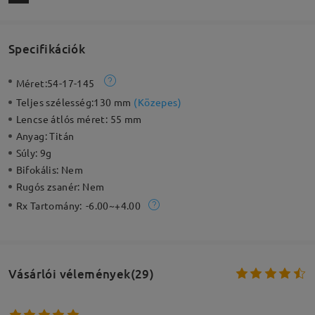
Specifikációk
Méret:
54-17-145
Teljes szélesség:
130 mm
(
Közepes
)
Lencse átlós méret:
55 mm
Anyag:
Titán
Súly:
9g
Bifokális:
Nem
Rugós zsanér:
Nem
Rx Tartomány:
-6.00~+4.00
Vásárlói vélemények(29)