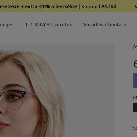
eretekre + extra -20% a lencsékre
| Kupon:
LAST60
nleges
1+1 INGYEN keretek
Vásárlási útmutató
M
M
S