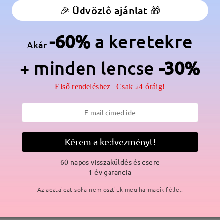
🎉 Üdvözlő ajánlat 🎁
anér:
Nem
Anyag:
Fém ,Tr
-60%
a keretekre
lmaz a gyártási folyamat miatt. Nikkelallergiás vásárlók legyenek e
Akár
+ minden lencse
-30%
Első rendeléshez | Csak 24 óráig!
SZÁLLÍTÁS
ási idő
Kérem a kedvezményt!
p
részletek
5
Elküldve
60 napos visszaküldés és csere
1 év garancia
Az adataidat soha nem osztjuk meg harmadik féllel.