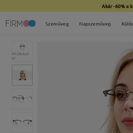
Akár -60% a k
Szemüveg
Napszemüveg
Külö
PRÓBÁLD
KI