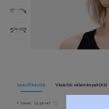
Specifikációk
Vásárlói vélemények(43)
Méret:
Teljes sz
52-20-147