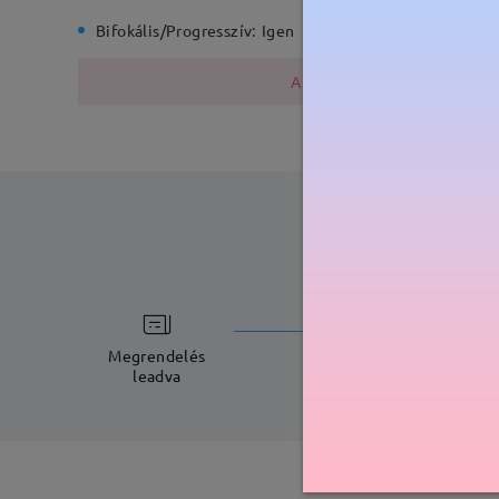
Bifokális/Progresszív:
Igen
Rugós zs
A fémszerkezet nikkelt tarta
feldolgoz
5-7 munkana
Megrendelés
leadva