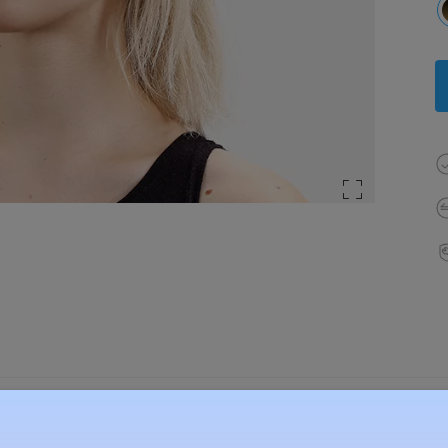
élesség:
140 mm
(
Nagy
)
Lencse átlós méret:
54 mm