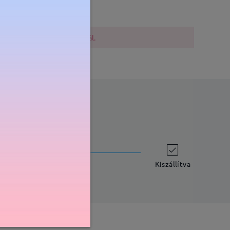
lővigyázatosak a vásárlásnál.
szállítási idő
-7 munkanap
részletek
Kiszállítva