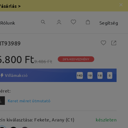
Vásárlás >
Rólunk
Segítség
T93989
6.800 Ft
28% KEDVEZMÉNY
9.486 Ft
Villámakció
14
D
19
17
59
:
:
:
éret:
L
Keret méret útmutató
zín kiválasztása: Fekete, Arany (C1)
készleten