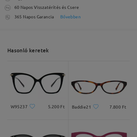
60 Napos Visszatérítés és Csere
feldolgozási idő
365 Napos Garancia
Bővebben
5-7 munkanap
részletek
Elküldve
Hasonló keretek
szállítási idő
5-7 munkanap
részletek
Kiszállítva
W95237
5.200 Ft
Baddie21
7.800 Ft
Arcforma:
Archossz:
Arcszélesség:
Szögletes
17.5cm/6.89 in
13cm/5.12 in