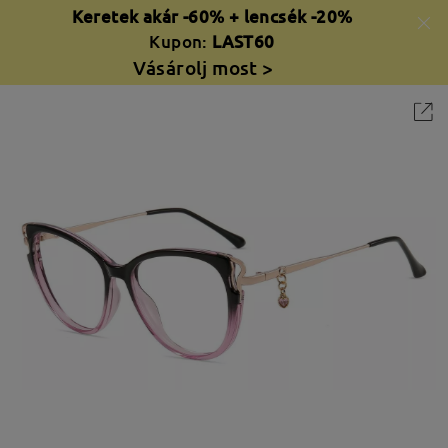
Keretek akár -60% + lencsék -20%
Kupon:
LAST60
Vásárolj most >