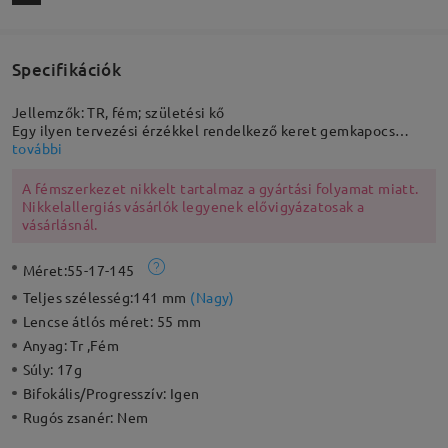
Specifikációk
Jellemzők: TR, fém; születési kő
Egy ilyen tervezési érzékkel rendelkező keret gemkapocs
függővel figyelemfelkeltő és avantgárd. Az arany fém macska
további
fülek és a szemüveg lábai merész érintést adnak ennek a
csodálatos keretnek. Kötelező kiegészítő azok számára, akik
A fémszerkezet nikkelt tartalmaz a gyártási folyamat miatt.
szeretnének feltűnő és tartós benyomást kelteni.
Nikkelallergiás vásárlók legyenek elővigyázatosak a
vásárlásnál.
Méret:
55-17-145
Teljes szélesség:
141 mm
(
Nagy
)
Lencse átlós méret:
55 mm
Anyag:
Tr ,Fém
Súly:
17g
Bifokális/Progresszív:
Igen
Rugós zsanér:
Nem