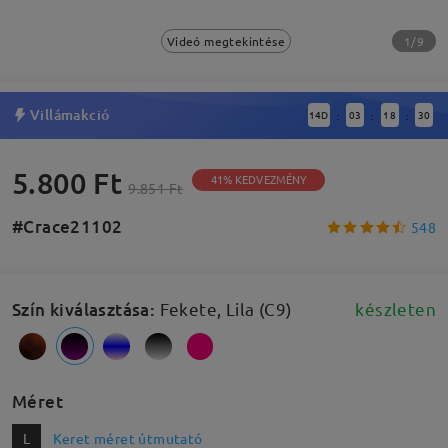
1/9
Videó megtekintése
Villámakció
14
D
03
18
29
:
:
:
5.800 Ft
41% KEDVEZMÉNY
9.851 Ft
#Crace21102
548
Szín kiválasztása
:
Fekete, Lila (C9)
készleten
Méret
L
Keret méret útmutató