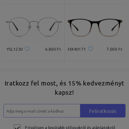
Négyzet
Kerek
Szív
Gyémánt
Ovális
YSL1230
6.800 Ft
MX40171
7.000 Ft
* Csak tájékoztató jellegű
Termékleírás
Iratkozz fel most, és 15% kedvezményt
kapsz!
Feliratkozás
Frissítsen a legújabb stílusokról és ajánlatokról