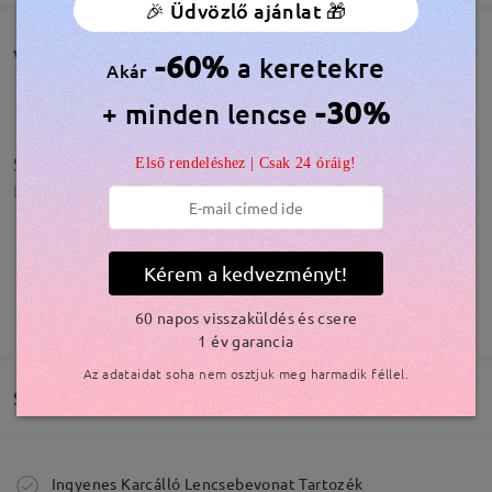
🎉 Üdvözlő ajánlat 🎁
Vásárlói vélemények(548)
-60%
a keretekre
Akár
-30%
+ minden lencse
Super
Első rendeléshez | Csak 24 óráig!
by
Babi
on
Feb 13 , 2026
Kérem a kedvezményt!
Olvassa el az összes
TOVÁBBIAK MEGJELENÍTÉSE
60 napos visszaküldés és csere
véleményt
Írjon egy véleményt
1 év garancia
Az adataidat soha nem osztjuk meg harmadik féllel.
Szállítás
Modellinformáció
Megrendelés leadva
Ingyenes Karcálló Lencsebevonat Tartozék