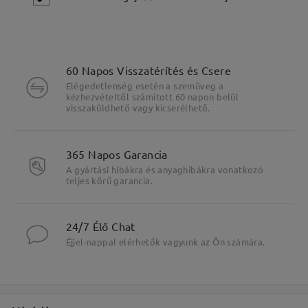
60 Napos Visszatérítés és Csere
Elégedetlenség esetén a szemüveg a
kézhezvételtől számított 60 napon belül
visszaküldhető vagy kicserélhető.
365 Napos Garancia
A gyártási hibákra és anyaghibákra vonatkozó
teljes körű garancia.
24/7 Élő Chat
Fő jellemzők kiemelése
Éjjel-nappal elérhetők vagyunk az Ön számára.