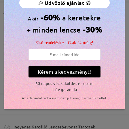
🎉 Üdvözlő ajánlat 🎁
Vásárlói vélemények(548)
-60%
a keretekre
Akár
-30%
+ minden lencse
Super
Első rendeléshez | Csak 24 óráig!
by
Babi
on
Feb 13 , 2026
Kérem a kedvezményt!
Olvassa el az összes
TOVÁBBIAK MEGJELENÍTÉSE
60 napos visszaküldés és csere
véleményt
Írjon egy véleményt
1 év garancia
Az adataidat soha nem osztjuk meg harmadik féllel.
Szállítás
Modellinformáció
Megrendelés leadva
Ingyenes Karcálló Lencsebevonat Tartozék