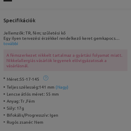
Specifikációk
Jellemzők: TR, fém; születési kő
Egy ilyen tervezési érzékkel rendelkező keret gemkapocs
függővel figyelemfelkeltő és avantgárd. Az arany fém macska
további
fülek és a szemüveg lábai merész érintést adnak ennek a
csodálatos keretnek. Kötelező kiegészítő azok számára, akik
A fémszerkezet nikkelt tartalmaz a gyártási folyamat miatt.
szeretnének feltűnő és tartós benyomást kelteni.
Nikkelallergiás vásárlók legyenek elővigyázatosak a
vásárlásnál.
Méret:
55-17-145
Teljes szélesség:
141 mm
(
Nagy
)
Lencse átlós méret:
55 mm
Anyag:
Tr ,Fém
Súly:
17g
Bifokális/Progresszív:
Igen
Rugós zsanér:
Nem