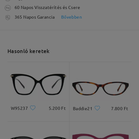
60 Napos Visszatérítés és Csere
feldolgozási idő
365 Napos Garancia
Bővebben
5-7 munkanap
részletek
Elküldve
Hasonló keretek
szállítási idő
5-7 munkanap
részletek
Kiszállítva
W95237
5.200 Ft
Baddie21
7.800 Ft
Arcforma:
Archossz:
Arcszélesség:
Szögletes
17.5cm/6.89 in
13cm/5.12 in