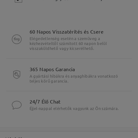
60 Napos Visszatérítés és Csere
Elégedetlenség esetén a szemüveg a
kézhezvételtől számított 60 napon belül
visszaküldhető vagy kicserélhető.
365 Napos Garancia
A gyártási hibákra és anyaghibákra vonatkozó
teljes körű garancia.
24/7 Élő Chat
Fő jellemzők kiemelése
Éjjel-nappal elérhetők vagyunk az Ön számára.