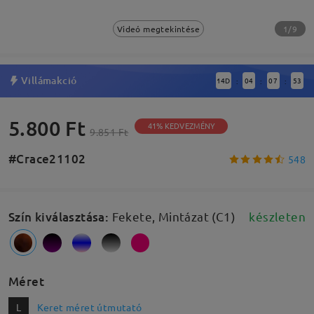
1/9
Videó megtekintése
Villámakció
14
D
04
07
53
:
:
:
5.800 Ft
41% KEDVEZMÉNY
9.851 Ft
#Crace21102
548
Szín kiválasztása
:
Fekete, Mintázat (C1)
készleten
Méret
L
Keret méret útmutató