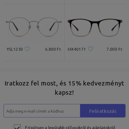
Négyzet
Kerek
Szív
Gyémánt
Ovális
YSL1230
6.800 Ft
MX40171
7.000 Ft
* Csak tájékoztató jellegű
Termékleírás
Iratkozz fel most, és 15% kedvezményt
kapsz!
Feliratkozás
Frissítsen a legújabb stílusokról és ajánlatokról