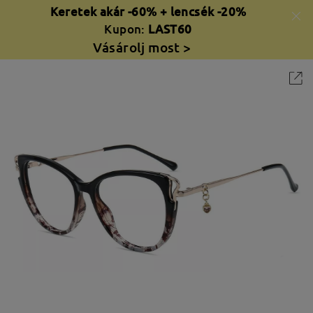
Keretek akár -60% + lencsék -20%
Kupon:
LAST60
Vásárolj most >