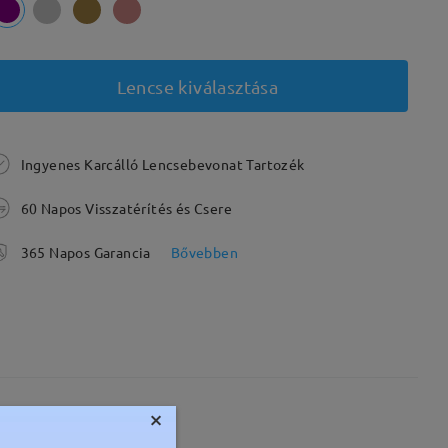
Lencse kiválasztása
Ingyenes Karcálló Lencsebevonat Tartozék
60 Napos Visszatérítés és Csere
365 Napos Garancia
Bővebben
×
Súly:
10g