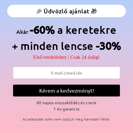
anér:
Nem
Anyag:
Titán
🎉 Üdvözlő ajánlat 🎁
nek a könnyű titán keret nélküli keretnek a magas színvonalát. A l
-60%
a keretekre
sönöznek, miközben egy kis professzionalizmust is adnak.
Akár
+ minden lencse
-30%
Első rendeléshez | Csak 24 óráig!
SZÁLLÍTÁS
Kérem a kedvezményt!
ási idő
p
részletek
5
60 napos visszaküldés és csere
Elküldve
1 év garancia
Az adataidat soha nem osztjuk meg harmadik féllel.