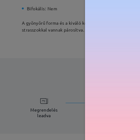
Bifokális:
Nem
Rugós zs
A gyönyörű forma és a kiváló kézművesség megmutatja en
strasszokkal vannak párosítva. Elegáns megjelenést kölc
feldolgoz
5-7 munkana
Megrendelés
leadva