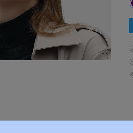
)
élesség:
134 mm
(
Közepes
)
Lencse átlós méret:
53 mm