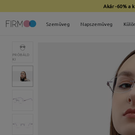
Akár -60% a k
Szemüveg
Napszemüveg
Külö
PRÓBÁLD
KI