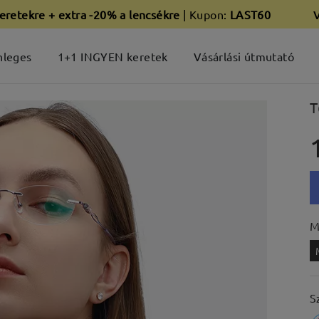
eretekre + extra -20% a lencsékre
| Kupon:
LAST60
nleges
1+1 INGYEN keretek
Vásárlási útmutató
T
M
S