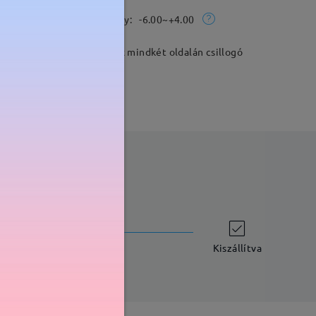
Rx Tartomány:
-6.00~+4.00
ila hullámos templomkarok mindkét oldalán csillogó
szállítási idő
-7 munkanap
részletek
Kiszállítva