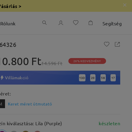
Vásárlás >
Rólunk
Segítség
64326
10.800 Ft
26% KEDVEZMÉNY
14.596 Ft
Villámakció
13
D
20
58
16
:
:
:
éret:
M
Keret méret útmutató
zín kiválasztása: Lila (Purple)
készleten