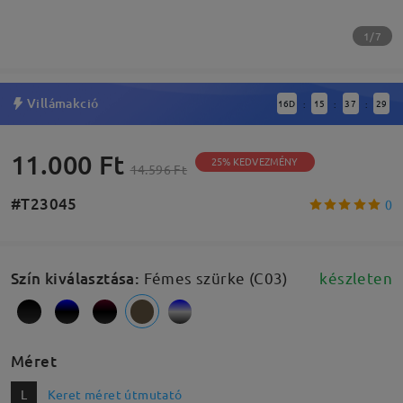
1/7
Villámakció
16
D
15
37
28
:
:
:
11.000 Ft
25% KEDVEZMÉNY
14.596 Ft
#T23045
0
Szín kiválasztása
:
Fémes szürke (C03)
készleten
Méret
L
Keret méret útmutató