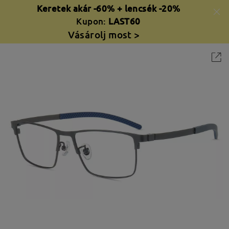
Keretek akár -60% + lencsék -20%
Kupon:
LAST60
Vásárolj most >