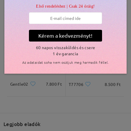
Első rendeléshez | Csak 24 óráig!
Kiszállítva
F6528
6.300 Ft
Gentle20
4.000 Ft
Kérem a kedvezményt!
60 napos visszaküldés és csere
1 év garancia
Az adataidat soha nem osztjuk meg harmadik féllel.
Gentle02
7.800 Ft
T77706
8.500 Ft
Legjobb eladók