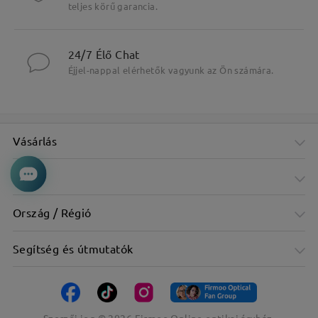
teljes körű garancia.
24/7 Élő Chat
Éjjel-nappal elérhetők vagyunk az Ön számára.
Vásárlás
Cég
Ország / Régió
Segítség és útmutatók
Szerzői jog ©
2026
Firmoo Online optikai áruház.