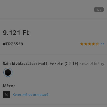
1/8
9.121 Ft
#TR75559
77
Szín kiválasztása
:
Matt, Fekete (C2-1F)
készlethiány
Méret
M
Keret méret útmutató