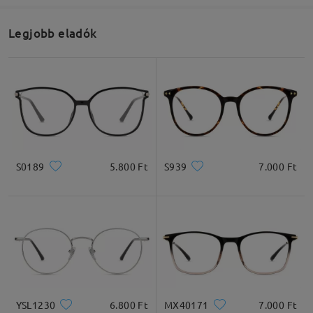
véleményt
Legjobb eladók
Írjon egy véleményt
S0189
5.800 Ft
S939
7.000 Ft
YSL1230
6.800 Ft
MX40171
7.000 Ft