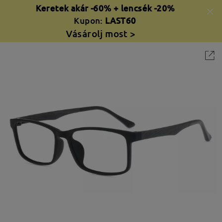
Keretek akár -60% + lencsék -20%
Kupon:
LAST60
Vásárolj most >