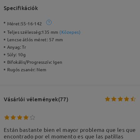
Specifikációk
Méret:
55-16-142
Teljes szélesség:
135 mm
(
Közepes
)
Lencse átlós méret:
57 mm
Anyag:
Tr
Súly:
10g
Bifokális/Progresszív:
Igen
Rugós zsanér:
Nem
Vásárlói vélemények(77)
Están bastante bien el mayor problema que les que
encontrado por el momento es que las patillas