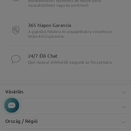
kézhezvételtől számított 60 napon belül
visszaküldhető vagy kicserélhető.
365 Napos Garancia
A gyártási hibákra és anyaghibákra vonatkozó
teljes körű garancia.
24/7 Élő Chat
Éjjel-nappal elérhetők vagyunk az Ön számára.
Vásárlás
Cég
Ország / Régió