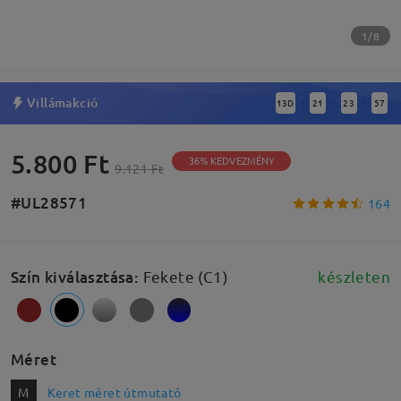
1/8
Villámakció
13
D
21
23
56
:
:
:
5.800 Ft
36% KEDVEZMÉNY
9.121 Ft
#UL28571
164
Szín kiválasztása
:
Fekete (C1)
készleten
Méret
M
Keret méret útmutató