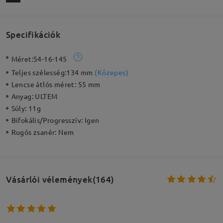
Specifikációk
Méret:
54-16-145
Teljes szélesség:
134 mm
(
Közepes
)
Lencse átlós méret:
55 mm
Anyag:
ULTEM
Súly:
11g
Bifokális/Progresszív:
Igen
Rugós zsanér:
Nem
Vásárlói vélemények(164)