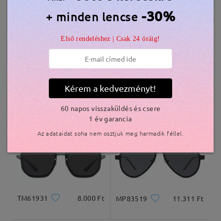
Hasonló keretek
-30%
+ minden lencse
szállítási idő
Első rendeléshez | Csak 24 óráig!
5-7 munkanap
részletek
Kiszállítva
Kérem a kedvezményt!
TR50236
8.500 Ft
TM88543
6.800 Ft
60 napos visszaküldés és csere
1 év garancia
Az adataidat soha nem osztjuk meg harmadik féllel.
TM61931
8.000 Ft
MP83519
11.311 Ft