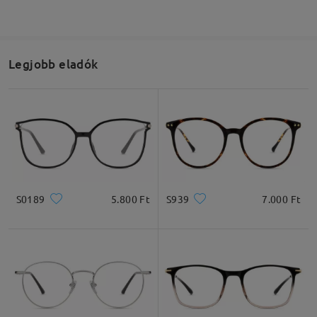
Legjobb eladók
S0189
5.800 Ft
S939
7.000 Ft