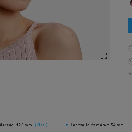
)
élesség:
128 mm
(
Kicsi
)
Lencse átlós méret:
54 mm