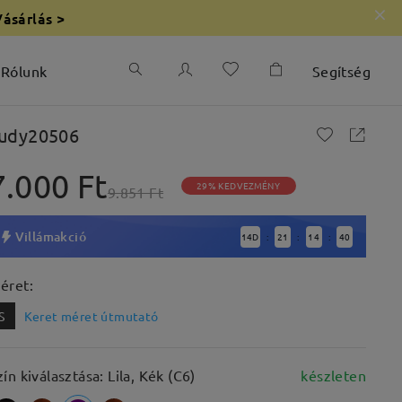
Vásárlás >
Rólunk
Segítség
udy20506
7.000 Ft
29% KEDVEZMÉNY
9.851 Ft
Villámakció
14
D
21
14
38
:
:
:
éret:
S
Keret méret útmutató
zín kiválasztása: Lila, Kék (C6)
készleten