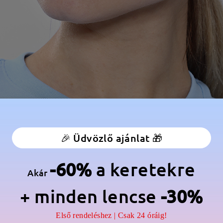
🎉 Üdvözlő ajánlat 🎁
-60%
a keretekre
Akár
+ minden lencse
-30%
Első rendeléshez | Csak 24 óráig!