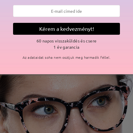
Kérem a kedvezményt!
60 napos visszaküldés és csere
1 év garancia
Az adataidat soha nem osztjuk meg harmadik féllel.