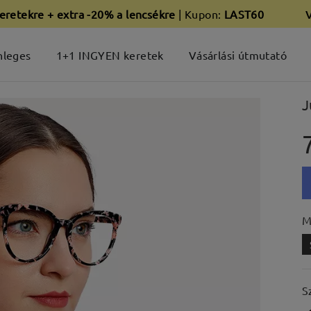
eretekre + extra -20% a lencsékre
| Kupon:
LAST60
nleges
1+1 INGYEN keretek
Vásárlási útmutató
J
M
S