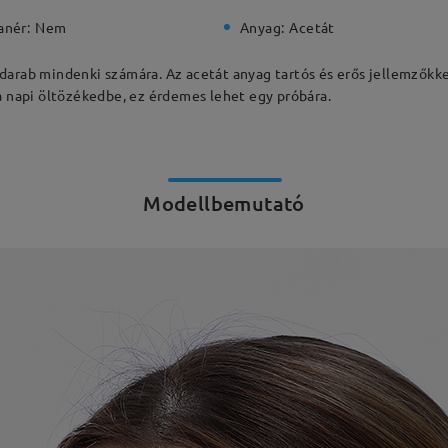
anér:
Nem
Anyag:
Acetát
darab mindenki számára. Az acetát anyag tartós és erős jellemzőkke
 a napi öltözékedbe, ez érdemes lehet egy próbára.
Modellbemutató