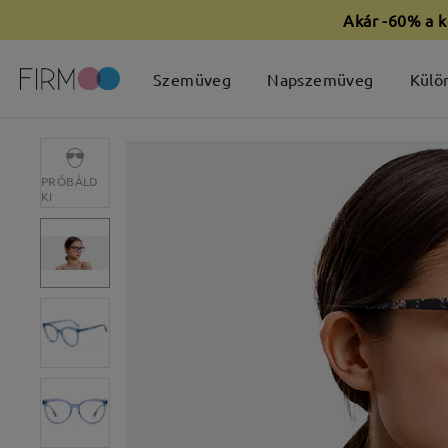
Akár -60% a k
Szemüveg
Napszemüveg
Külö
PRÓBÁLD
KI