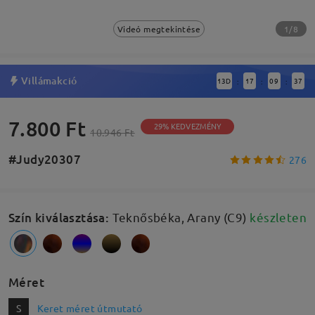
1/8
Videó megtekintése
Villámakció
13
D
17
09
36
:
:
:
7.800 Ft
29% KEDVEZMÉNY
10.946 Ft
#Judy20307
276
Szín kiválasztása
:
Teknősbéka, Arany (C9)
készleten
Méret
S
Keret méret útmutató