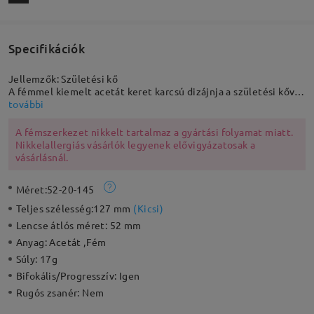
Specifikációk
Jellemzők: Születési kő
A fémmel kiemelt acetát keret karcsú dizájnja a születési kővel
egyszerű, mégis stílusos megjelenést kölcsönöz az egész
további
megjelenésednek. Biztosan a stílusod robbanása lesz, és készen
állsz a dicséretekre ezzel a pár szemüveggel!
A fémszerkezet nikkelt tartalmaz a gyártási folyamat miatt.
Nikkelallergiás vásárlók legyenek elővigyázatosak a
vásárlásnál.
Méret:
52-20-145
Teljes szélesség:
127 mm
(
Kicsi
)
Lencse átlós méret:
52 mm
Anyag:
Acetát ,Fém
Súly:
17g
Bifokális/Progresszív:
Igen
Rugós zsanér:
Nem