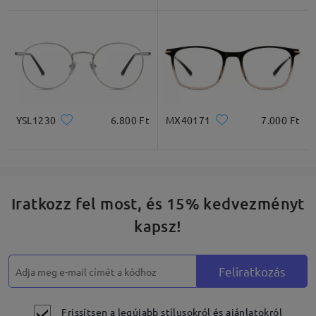
Négyzet
Kerek
Szív
Gyémánt
Ovális
YSL1230
6.800 Ft
MX40171
7.000 Ft
* Csak tájékoztató jellegű
Termékleírás
Iratkozz fel most, és 15% kedvezményt
kapsz!
Feliratkozás
Frissítsen a legújabb stílusokról és ajánlatokról