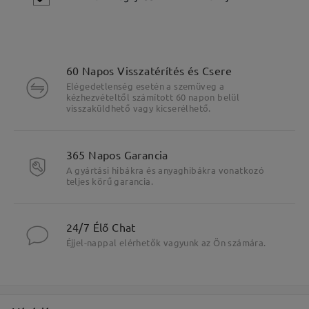
60 Napos Visszatérítés és Csere
Elégedetlenség esetén a szemüveg a
kézhezvételtől számított 60 napon belül
visszaküldhető vagy kicserélhető.
365 Napos Garancia
A gyártási hibákra és anyaghibákra vonatkozó
teljes körű garancia.
24/7 Élő Chat
Fő jellemzők kiemelése
Éjjel-nappal elérhetők vagyunk az Ön számára.