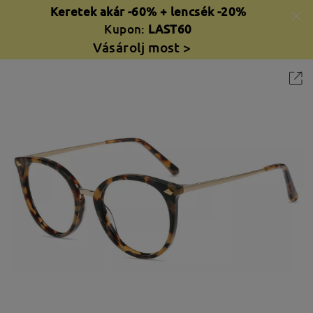
Keretek akár -60% + lencsék -20%
Kupon:
LAST60
Vásárolj most >