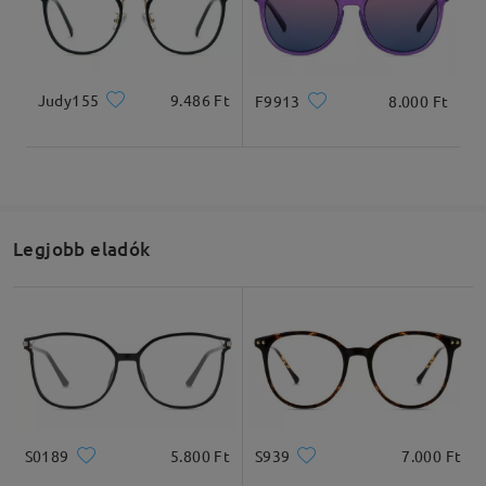
Termékméretek
Judy155
9.486 Ft
F9913
8.000 Ft
Teljes szélesség
Szárhossz
127mm/ 5in
145mm/ 5.71in
Legjobb eladók
Lencseszélesség
Lencsemagasság
Hídszélesség
52mm/ 2.05in
49mm/ 1.93in
20mm/ 0.79in
S0189
5.800 Ft
S939
7.000 Ft
Ajánlott arcformák