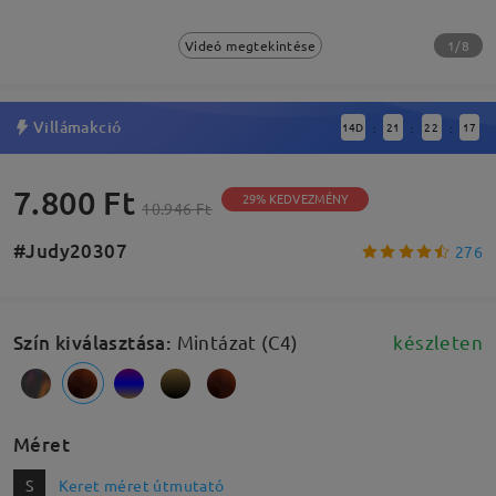
1/8
Videó megtekintése
Villámakció
14
D
21
22
16
:
:
:
7.800 Ft
29% KEDVEZMÉNY
10.946 Ft
#Judy20307
276
Szín kiválasztása
:
Mintázat (C4)
készleten
Méret
S
Keret méret útmutató