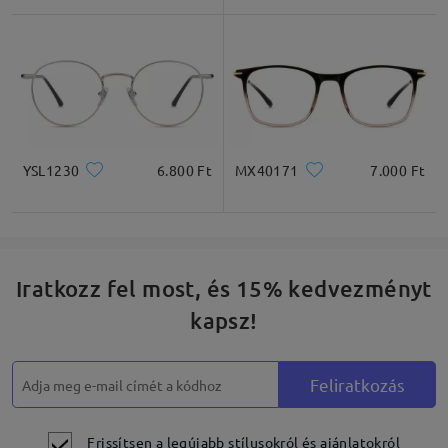
Négyzet
Kerek
Szív
Gyémánt
Ovális
YSL1230
6.800 Ft
MX40171
7.000 Ft
* Csak tájékoztató jellegű
Termékleírás
Iratkozz fel most, és 15% kedvezményt
kapsz!
Feliratkozás
Frissítsen a legújabb stílusokról és ajánlatokról