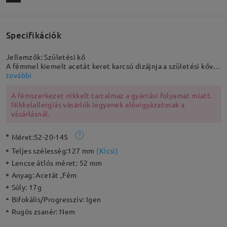
Specifikációk
Jellemzők: Születési kő
A fémmel kiemelt acetát keret karcsú dizájnja a születési kővel
egyszerű, mégis stílusos megjelenést kölcsönöz az egész
további
megjelenésednek. Biztosan a stílusod robbanása lesz, és készen
állsz a dicséretekre ezzel a pár szemüveggel!
A fémszerkezet nikkelt tartalmaz a gyártási folyamat miatt.
Nikkelallergiás vásárlók legyenek elővigyázatosak a
vásárlásnál.
Méret:
52-20-145
Teljes szélesség:
127 mm
(
Kicsi
)
Lencse átlós méret:
52 mm
Anyag:
Acetát ,Fém
Súly:
17g
Bifokális/Progresszív:
Igen
Rugós zsanér:
Nem