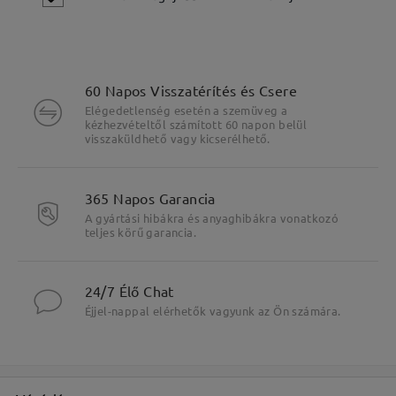
60 Napos Visszatérítés és Csere
Elégedetlenség esetén a szemüveg a
kézhezvételtől számított 60 napon belül
visszaküldhető vagy kicserélhető.
365 Napos Garancia
A gyártási hibákra és anyaghibákra vonatkozó
teljes körű garancia.
24/7 Élő Chat
Fő jellemzők kiemelése
Éjjel-nappal elérhetők vagyunk az Ön számára.