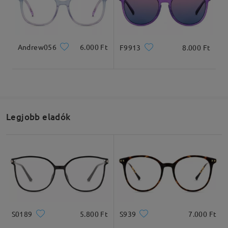
Termékméretek
Andrew056
6.000 Ft
F9913
8.000 Ft
Teljes szélesség
Szárhossz
127mm/ 5in
145mm/ 5.71in
Legjobb eladók
Lencseszélesség
Lencsemagasság
Hídszélesség
52mm/ 2.05in
49mm/ 1.93in
20mm/ 0.79in
S0189
5.800 Ft
S939
7.000 Ft
Ajánlott arcformák