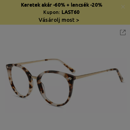
Keretek akár -60% + lencsék -20%
Kupon:
LAST60
Vásárolj most >