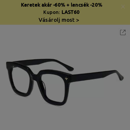
Keretek akár -60% + lencsék -20%
Kupon:
LAST60
Vásárolj most >