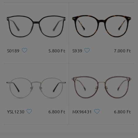
Lencseszélesség
Lencsemagasság
Hídszélesség
51mm/ 2.01in
45mm/ 1.77in
20mm/ 0.79in
Ajánlott arcformák
S0189
5.800 Ft
S939
7.000 Ft
Négyzet
Kerek
Szív
Gyémánt
Ovális
* Csak tájékoztató jellegű
YSL1230
6.800 Ft
MX96431
6.800 Ft
Termékleírás