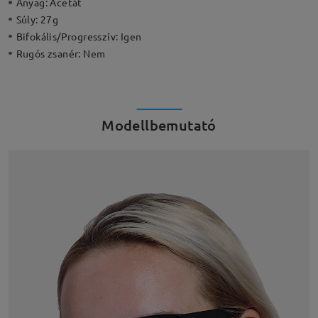
Anyag:
Acetát
Súly:
27g
Bifokális/Progresszív:
Igen
Rugós zsanér:
Nem
Modellbemutató