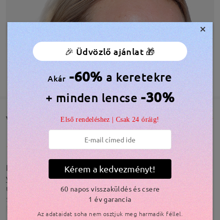
×
🎉 Üdvözlő ajánlat 🎁
-60%
a keretekre
TOVÁBBIAK MEGJELENÍTÉSE
Akár
-30%
+ minden lencse
Vásárlói vélemények(1655)
Első rendeléshez | Csak 24 óráig!
LOVE THESE!! I had been with Pair Eyewear for
Kérem a kedvezményt!
years and over the years the prices just kept going
up so I decided to look elsewhere. Not only did I
60 napos visszaküldés és csere
see fresh new original styles but the transition
1 év garancia
lenses make the need for sunglasses obsolete! The
Az adataidat soha nem osztjuk meg harmadik féllel.
transition is smooth and easy and hardly noticeable