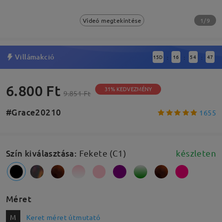
1/9
Videó megtekintése
Villámakció
15
D
16
54
46
:
:
:
6.800 Ft
31% KEDVEZMÉNY
9.851 Ft
#Grace20210
1655
Szín kiválasztása
:
Fekete (C1)
készleten
Méret
M
Keret méret útmutató