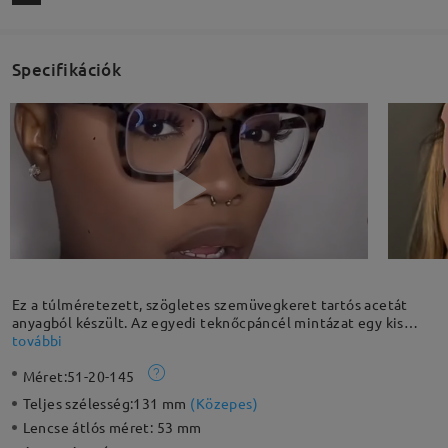
Specifikációk
Ez a túlméretezett, szögletes szemüvegkeret tartós acetát
anyagból készült. Az egyedi teknőcpáncél mintázat egy kis
vintage hangulatot kölcsönöz neki. Élvezze a retro stílusú,
további
szögletes keretek által nyújtott nosztalgikus érzést. Merüljön
Méret:
51-20-145
el egy tanulmányi, 1980-as évekbeli hírszoba hangulatában, és
vállalja bátran a karakteres, dobozformájú sziluetteket.
Teljes szélesség:
131 mm
(
Közepes
)
Lencse átlós méret:
53 mm