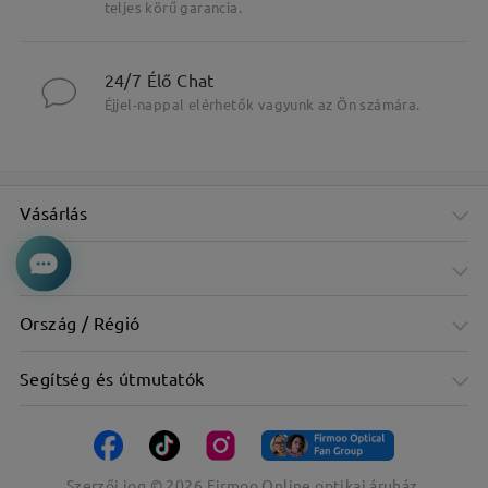
teljes körű garancia.
Fő jellemzők kiemelése
24/7 Élő Chat
Éjjel-nappal elérhetők vagyunk az Ön számára.
Vásárlás
Cég
Ország / Régió
Segítség és útmutatók
Szerzői jog ©
2026
Firmoo Online optikai áruház.