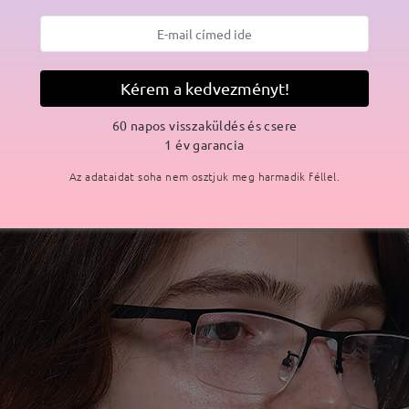
Kérem a kedvezményt!
60 napos visszaküldés és csere
1 év garancia
Az adataidat soha nem osztjuk meg harmadik féllel.