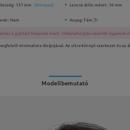
élesség:
131 mm
(
Közepes
)
Lencse átlós méret:
56 mm
anér:
Nem
Anyag:
Fém ,Tr
lmaz a gyártási folyamat miatt. Nikkelallergiás vásárlók legyenek e
 megfelelő minimalista dizájnjával. Az ultra-könnyű szerkezet és az 
Modellbemutató