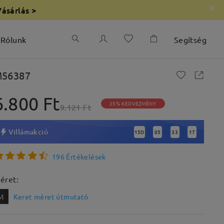
Vásárlás >
Rólunk
Segítség
56387
6.800 Ft
25% KEDVEZMÉNY
9.121 Ft
Villámakció
15
D
05
33
16
:
:
:
196 Értékelések
éret:
M
Keret méret útmutató