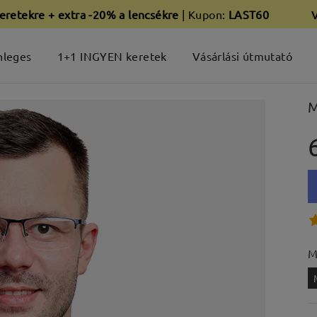
eretekre + extra -20% a lencsékre
| Kupon:
LAST60
nleges
1+1 INGYEN keretek
Vásárlási útmutató
M
M