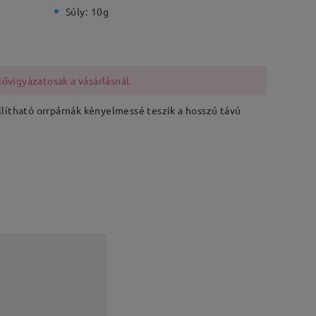
Súly:
10g
lővigyázatosak a vásárlásnál.
állítható orrpárnák kényelmessé teszik a hosszú távú