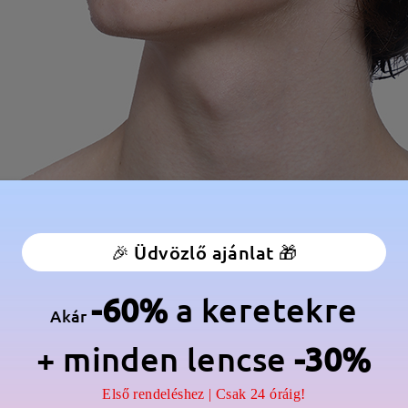
🎉 Üdvözlő ajánlat 🎁
-60%
a keretekre
Akár
+ minden lencse
-30%
Első rendeléshez | Csak 24 óráig!