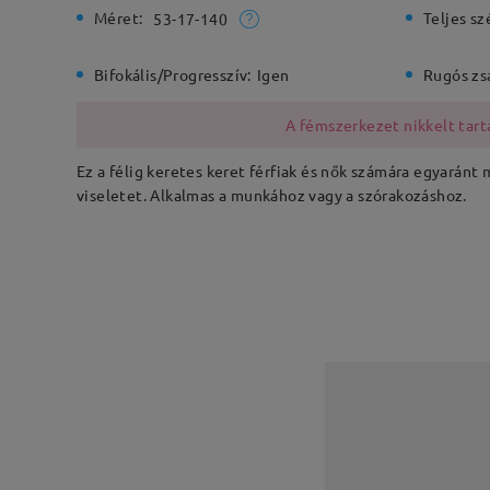
Méret:
Teljes sz
53-17-140
Bifokális/Progresszív:
Igen
Rugós zs
A fémszerkezet nikkelt tarta
Ez a félig keretes keret férfiak és nők számára egyaránt
viseletet. Alkalmas a munkához vagy a szórakozáshoz.