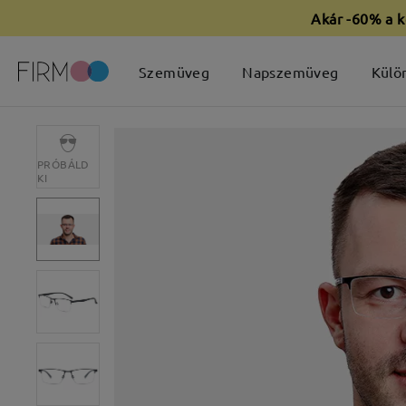
Akár -60% a k
Szemüveg
Napszemüveg
Külö
PRÓBÁLD
KI