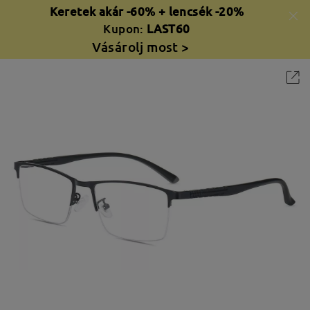
Keretek akár -60% + lencsék -20%
Kupon:
LAST60
Vásárolj most >