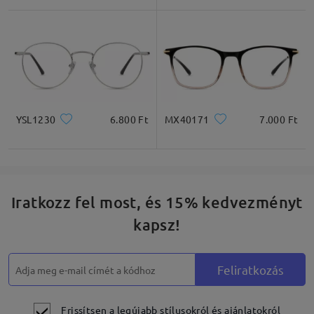
Négyzet
Kerek
Szív
Gyémánt
Ovális
YSL1230
6.800 Ft
MX40171
7.000 Ft
* Csak tájékoztató jellegű
Termékleírás
Iratkozz fel most, és 15% kedvezményt
kapsz!
Feliratkozás
Frissítsen a legújabb stílusokról és ajánlatokról