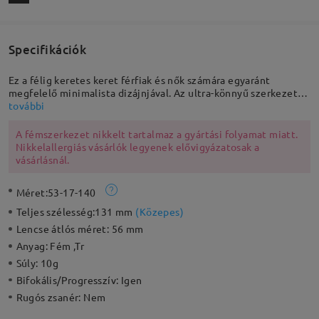
Specifikációk
Ez a félig keretes keret férfiak és nők számára egyaránt
megfelelő minimalista dizájnjával. Az ultra-könnyű szerkezet
és az állítható orrpárnák kényelmessé teszik a hosszú távú
további
viseletet. Alkalmas a munkához vagy a szórakozáshoz.
A fémszerkezet nikkelt tartalmaz a gyártási folyamat miatt.
Nikkelallergiás vásárlók legyenek elővigyázatosak a
vásárlásnál.
Méret:
53-17-140
Teljes szélesség:
131 mm
(
Közepes
)
Lencse átlós méret:
56 mm
Anyag:
Fém ,Tr
Súly:
10g
Bifokális/Progresszív:
Igen
Rugós zsanér:
Nem