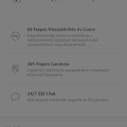
60 Napos Visszatérítés és Csere
Elégedetlenség esetén a szemüveg a
kézhezvételtől számított 60 napon belül
visszaküldhető vagy kicserélhető.
365 Napos Garancia
A gyártási hibákra és anyaghibákra vonatkozó
teljes körű garancia.
24/7 Élő Chat
Fő jellemzők kiemelése
Éjjel-nappal elérhetők vagyunk az Ön számára.