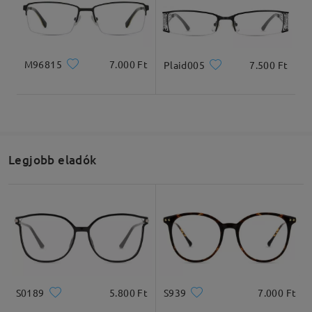
Termékméretek
M96815
7.000 Ft
Plaid005
7.500 Ft
Teljes szélesség
Szárhossz
132mm/ 5.20in
140mm/ 5.51in
Legjobb eladók
Lencseszélesség
Lencsemagasság
Hídszélesség
53mm/ 2.09in
35mm/ 1.38in
17mm/ 0.67in
S0189
5.800 Ft
S939
7.000 Ft
Ajánlott arcformák