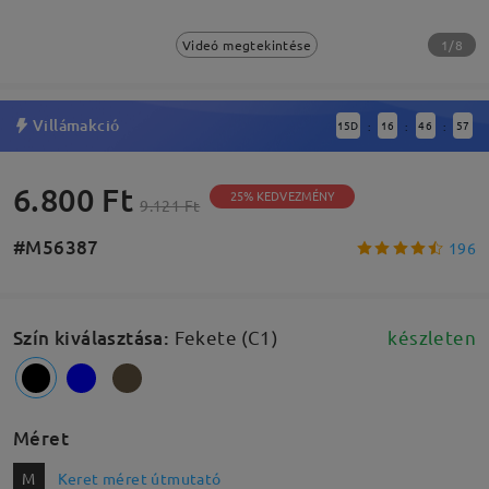
1/8
Videó megtekintése
Villámakció
15
D
16
46
57
:
:
:
6.800 Ft
25% KEDVEZMÉNY
9.121 Ft
#M56387
196
Szín kiválasztása
:
Fekete (C1)
készleten
Méret
M
Keret méret útmutató