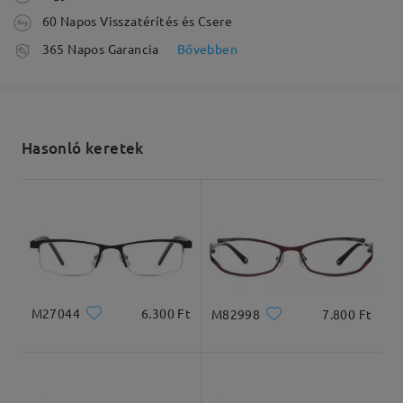
véleményt
Írjon egy véleményt
60 Napos Visszatérítés és Csere
feldolgozási idő
365 Napos Garancia
Bővebben
5-7 munkanap
részletek
Elküldve
Hasonló keretek
szállítási idő
5-7 munkanap
részletek
Kiszállítva
M27044
6.300 Ft
M82998
7.800 Ft
Arcforma:
Archossz:
Arcszélesség:
Ovális
20.8cm/8.19in
14.5cm/5.71in