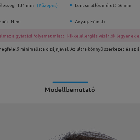
élesség:
131 mm
(
Közepes
)
Lencse átlós méret:
56 mm
anér:
Nem
Anyag:
Fém ,Tr
lmaz a gyártási folyamat miatt. Nikkelallergiás vásárlók legyenek e
 megfelelő minimalista dizájnjával. Az ultra-könnyű szerkezet és az 
Modellbemutató