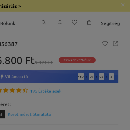
Vásárlás >
Rólunk
Segítség
56387
6.800 Ft
25% KEDVEZMÉNY
9.121 Ft
Villámakció
16
D
09
08
1
:
:
:
195 Értékelések
éret:
M
Keret méret útmutató