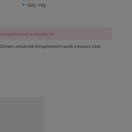
Súly:
10g
lővigyázatosak a vásárlásnál.
állítható orrpárnák kényelmessé teszik a hosszú távú