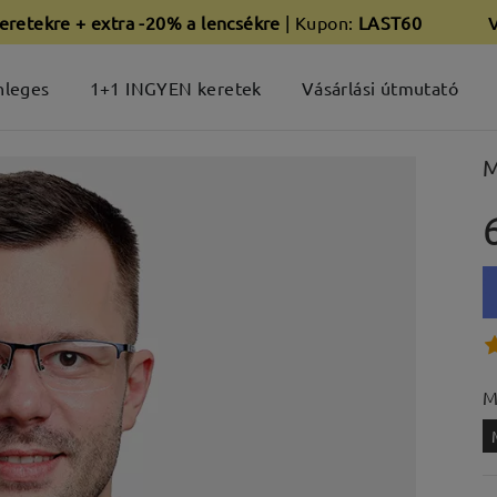
eretekre + extra -20% a lencsékre
| Kupon:
LAST60
nleges
1+1 INGYEN keretek
Vásárlási útmutató
M
M