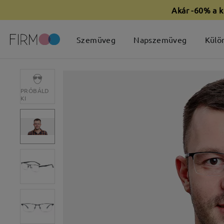
Akár -60% a k
Szemüveg
Napszemüveg
Külö
PRÓBÁLD
KI