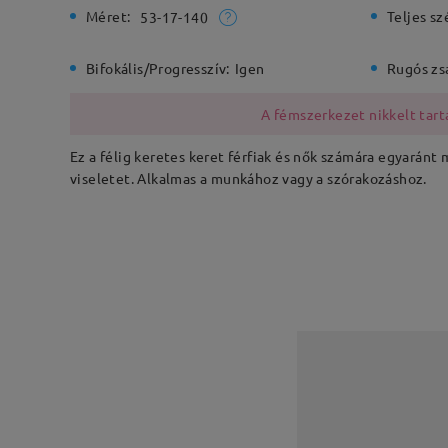
Méret:
Teljes sz
53-17-140
Bifokális/Progresszív:
Igen
Rugós zs
A fémszerkezet nikkelt tarta
Ez a félig keretes keret férfiak és nők számára egyaránt
viseletet. Alkalmas a munkához vagy a szórakozáshoz.