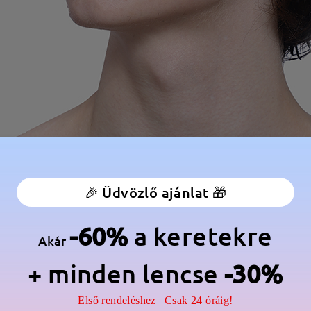
🎉 Üdvözlő ajánlat 🎁
-60%
a keretekre
Akár
+ minden lencse
-30%
Első rendeléshez | Csak 24 óráig!