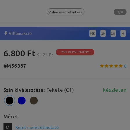
1/8
Videó megtekintése
Villámakció
16
D
20
28
4
:
:
:
6.800 Ft
25% KEDVEZMÉNY
9.121 Ft
#M56387
0
Szín kiválasztása
:
Fekete (C1)
készleten
Méret
M
Keret méret útmutató