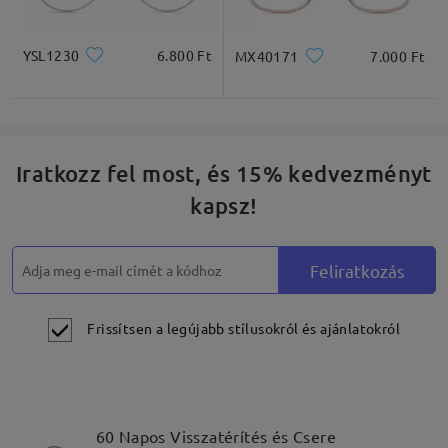
YSL1230
6.800 Ft
MX40171
7.000 Ft
Négyzet
Kerek
Szív
Gyémánt
Ovális
Iratkozz fel most, és 15% kedvezményt
* Csak tájékoztató jellegű
kapsz!
Termékleírás
Feliratkozás
Frissítsen a legújabb stílusokról és ajánlatokról
60 Napos Visszatérítés és Csere