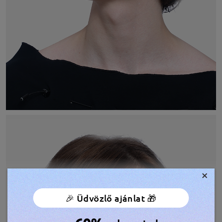
×
🎉 Üdvözlő ajánlat 🎁
TOVÁBBIAK MEGJELENÍTÉSE