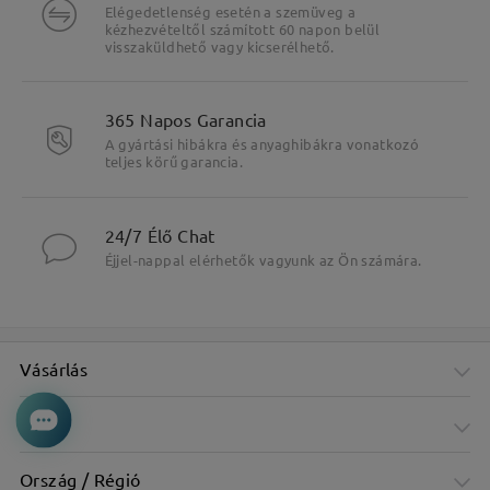
Elégedetlenség esetén a szemüveg a
kézhezvételtől számított 60 napon belül
visszaküldhető vagy kicserélhető.
365 Napos Garancia
A gyártási hibákra és anyaghibákra vonatkozó
teljes körű garancia.
24/7 Élő Chat
Éjjel-nappal elérhetők vagyunk az Ön számára.
Vásárlás
Fő jellemzők kiemelése
Cég
Ország / Régió