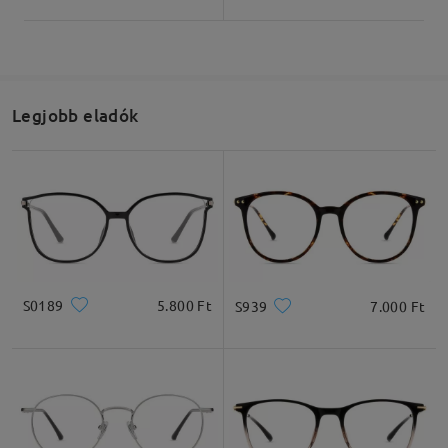
Termékméretek
Legjobb eladók
Teljes szélesség
Szárhossz
132mm/ 5.20in
140mm/ 5.51in
S0189
5.800 Ft
S939
7.000 Ft
Lencseszélesség
Lencsemagasság
Hídszélesség
53mm/ 2.09in
35mm/ 1.38in
17mm/ 0.67in
Ajánlott arcformák