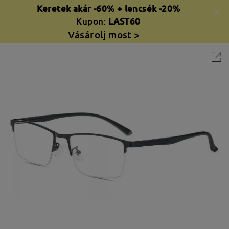
Keretek akár -60% + lencsék -20%
Kupon:
LAST60
Vásárolj most >