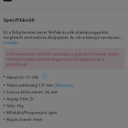
Specifikációk
Ez a félig keretes keret férfiak és nők számára egyaránt
megfelelő minimalista dizájnjával. Az ultra-könnyű szerkezet
és az állítható orrpárnák kényelmessé teszik a hosszú távú
további
viseletet. Alkalmas a munkához vagy a szórakozáshoz.
A fémszerkezet nikkelt tartalmaz a gyártási folyamat miatt.
Nikkelallergiás vásárlók legyenek elővigyázatosak a
vásárlásnál.
Méret:
53-17-140
Teljes szélesség:
131 mm
(
Közepes
)
Lencse átlós méret:
56 mm
Anyag:
Fém ,Tr
Súly:
10g
Bifokális/Progresszív:
Igen
Rugós zsanér:
Nem