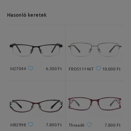
Elküldve
Hasonló keretek
szállítási idő
5-7 munkanap
részletek
Kiszállítva
M27044
6.300 Ft
FRDS11146T
10.000 Ft
Arcforma:
Archossz:
Arcszélesség:
Ovális
20.8cm/8.19in
14.5cm/5.71in
M82998
7.800 Ft
Thread6
7.800 Ft