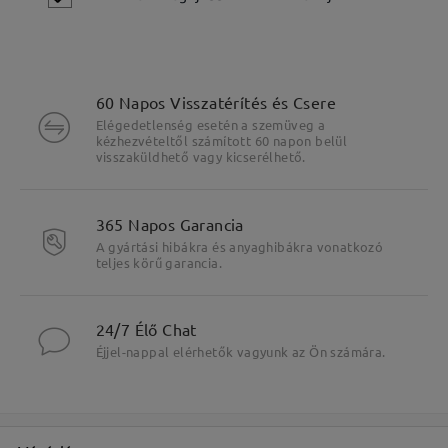
60 Napos Visszatérítés és Csere
Elégedetlenség esetén a szemüveg a
kézhezvételtől számított 60 napon belül
visszaküldhető vagy kicserélhető.
365 Napos Garancia
A gyártási hibákra és anyaghibákra vonatkozó
teljes körű garancia.
24/7 Élő Chat
Fő jellemzők kiemelése
Éjjel-nappal elérhetők vagyunk az Ön számára.