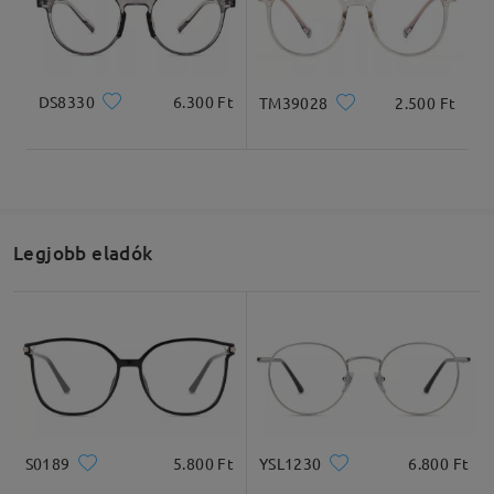
Írjon egy véleményt
Termékméretek
DS8330
6.300 Ft
TM39028
2.500 Ft
Teljes szélesség
Szárhossz
136mm/ 5.35in
146mm/ 5.75in
Legjobb eladók
Lencseszélesség
Lencsemagasság
Hídszélesség
54mm/ 2.13in
54mm/ 2.13in
18mm/ 0.71in
S0189
5.800 Ft
YSL1230
6.800 Ft
Ajánlott arcformák