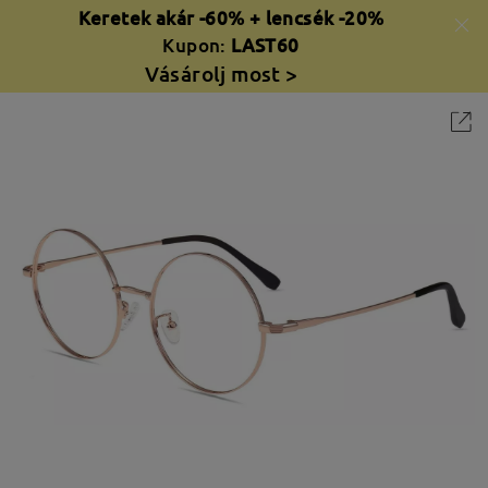
Keretek akár -60% + lencsék -20%
Kupon:
LAST60
Vásárolj most >