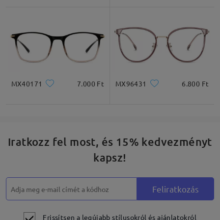
Négyzet
Kerek
Szív
Gyémánt
Ovális
MX40171
7.000 Ft
MX96431
6.800 Ft
* Csak tájékoztató jellegű
Termékleírás
Iratkozz fel most, és 15% kedvezményt
kapsz!
Feliratkozás
Frissítsen a legújabb stílusokról és ajánlatokról