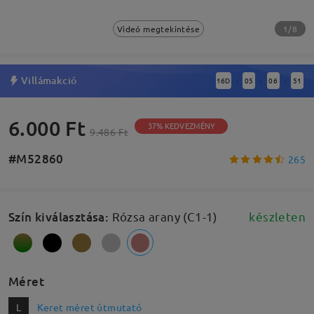
1/8
Videó megtekintése
Villámakció
16
D
05
06
50
:
:
:
6.000 Ft
37% KEDVEZMÉNY
9.486 Ft
#M52860
265
Szín kiválasztása
:
Rózsa arany (C1-1)
készleten
Méret
L
Keret méret útmutató