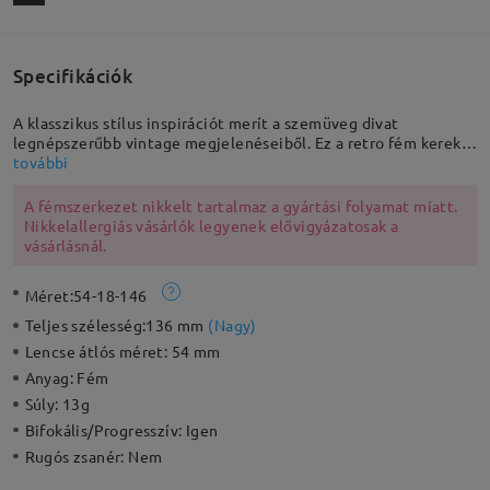
Specifikációk
A klasszikus stílus inspirációt merít a szemüveg divat
legnépszerűbb vintage megjelenéseiből. Ez a retro fém kerek
keret tökéletesen illik a mindennapi megjelenésedhez. Az
további
állítható orrpárnák és a masszív szerkezet divatos és tartós
megjelenést biztosít. A könnyű jellemző miatt ez lesz az első
A fémszerkezet nikkelt tartalmaz a gyártási folyamat miatt.
választásod a mindennapi viselethez.
Nikkelallergiás vásárlók legyenek elővigyázatosak a
vásárlásnál.
Méret:
54-18-146
Teljes szélesség:
136 mm
(
Nagy
)
Lencse átlós méret:
54 mm
Anyag:
Fém
Súly:
13g
Bifokális/Progresszív:
Igen
Rugós zsanér:
Nem