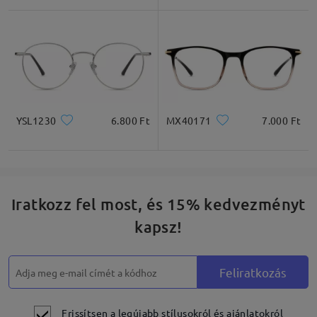
Négyzet
Kerek
Szív
Gyémánt
Ovális
YSL1230
6.800 Ft
MX40171
7.000 Ft
* Csak tájékoztató jellegű
Termékleírás
Iratkozz fel most, és 15% kedvezményt
kapsz!
Feliratkozás
Frissítsen a legújabb stílusokról és ajánlatokról