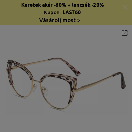
Keretek akár -60% + lencsék -20%
Kupon:
LAST60
Vásárolj most >