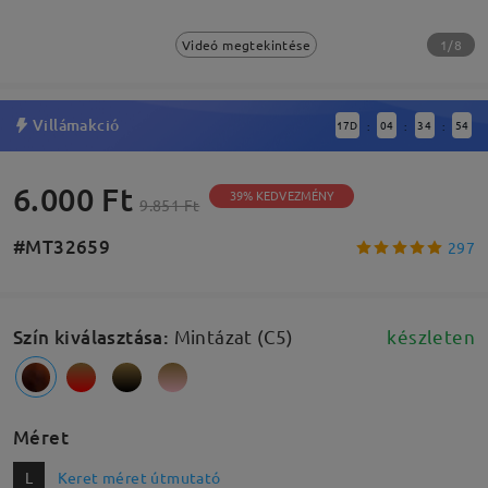
1/8
Videó megtekintése
Villámakció
17
D
04
34
54
:
:
:
6.000 Ft
39% KEDVEZMÉNY
9.851 Ft
#MT32659
297
Szín kiválasztása
:
Mintázat (C5)
készleten
Méret
L
Keret méret útmutató