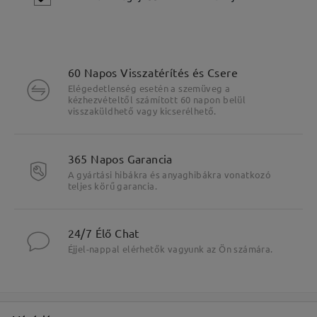
60 Napos Visszatérítés és Csere
Elégedetlenség esetén a szemüveg a
kézhezvételtől számított 60 napon belül
visszaküldhető vagy kicserélhető.
365 Napos Garancia
A gyártási hibákra és anyaghibákra vonatkozó
teljes körű garancia.
24/7 Élő Chat
Éjjel-nappal elérhetők vagyunk az Ön számára.
Fő jellemzők kiemelése