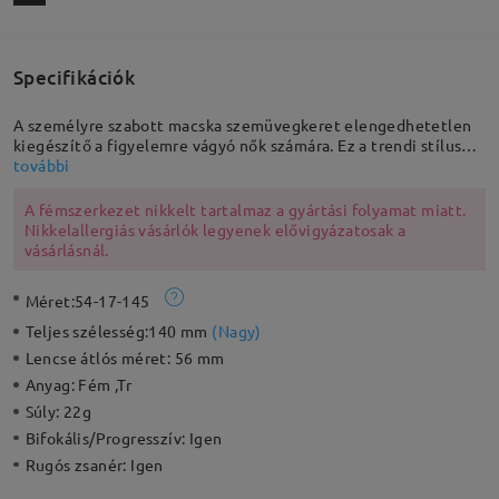
Specifikációk
A személyre szabott macska szemüvegkeret elengedhetetlen
kiegészítő a figyelemre vágyó nők számára. Ez a trendi stílus
figyelemfelkeltő és avantgárd. Arany fém karokkal és állítható
további
orrpárnákkal tervezve, ez a sikkes pár rendkívül sokoldalú és
kényelmes.
A fémszerkezet nikkelt tartalmaz a gyártási folyamat miatt.
Nikkelallergiás vásárlók legyenek elővigyázatosak a
vásárlásnál.
Méret:
54-17-145
Teljes szélesség:
140 mm
(
Nagy
)
Lencse átlós méret:
56 mm
Anyag:
Fém ,Tr
Súly:
22g
Bifokális/Progresszív:
Igen
Rugós zsanér:
Igen