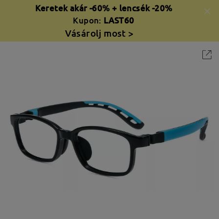
Keretek akár -60% + lencsék -20%
Kupon:
LAST60
Vásárolj most >