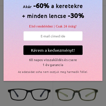
5-7 munkanap
részletek
-60%
a keretekre
Akár
véleményt
Írjon egy véleményt
-30%
+ minden lencse
Elküldve
Hasonló keretek
Első rendeléshez | Csak 24 óráig!
szállítási idő
5-7 munkanap
részletek
Kiszállítva
Kérem a kedvezményt!
60 napos visszaküldés és csere
1 év garancia
K84835
4.800 Ft
K42871
6.300 Ft
Az adataidat soha nem osztjuk meg harmadik féllel.