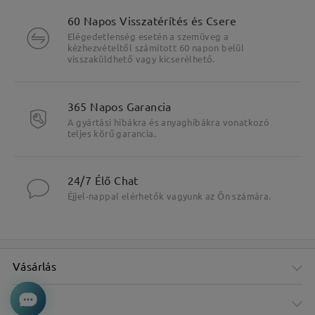
60 Napos Visszatérítés és Csere
Elégedetlenség esetén a szemüveg a
kézhezvételtől számított 60 napon belül
visszaküldhető vagy kicserélhető.
365 Napos Garancia
A gyártási hibákra és anyaghibákra vonatkozó
teljes körű garancia.
24/7 Élő Chat
Éjjel-nappal elérhetők vagyunk az Ön számára.
Vásárlás
Cég