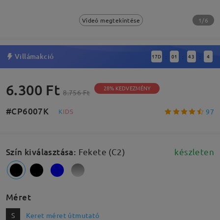
1/6
Videó megtekintése
Villámakció
17
D
01
43
4
:
:
:
6.300 Ft
28% KEDVEZMÉNY
8.756 Ft
#CP6007K
97
K
I
D
S
Szín kiválasztása
:
Fekete (C2)
készleten
Méret
S
Keret méret útmutató