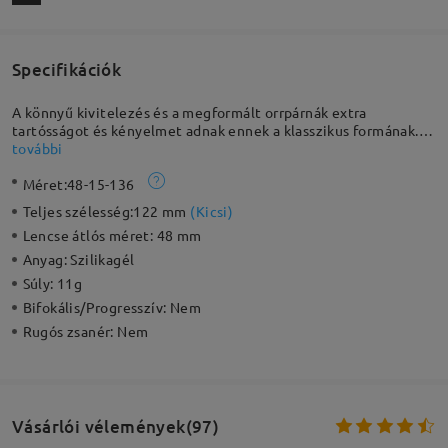
Specifikációk
A könnyű kivitelezés és a megformált orrpárnák extra
tartósságot és kényelmet adnak ennek a klasszikus formának.
Akár az iskolában koncentrálnak, akár a játszótéren
további
futkároznak, biztos lehet benne, hogy ezek a polírozott
Méret:
48-15-136
szemüvegek segítenek a gyermeke szemének fókuszálásában
és stílusában. Szilikon gélből és TR 90-ből készült, érzékenység
Teljes szélesség:
122 mm
(
Kicsi
)
elleni aktív és tartós.
Lencse átlós méret:
48 mm
Anyag:
Szilikagél
Súly:
11g
Bifokális/Progresszív:
Nem
Rugós zsanér:
Nem
Vásárlói vélemények(97)