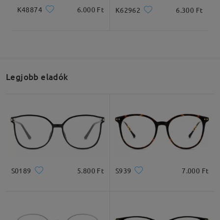
K48874
6.000 Ft
K62962
6.300 Ft
Legjobb eladók
S0189
5.800 Ft
S939
7.000 Ft