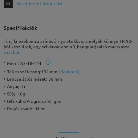
M
Keret méret útmutató
Specifikációk
Tűnj ki ezekben a színes árnyalatokban, amelyek könnyű TR 90-
ből készültek, egy szivárvány színű, hangulatjavító macskaszem
formájában. Ezek az új, jó érzést keltő keretek teljes keretesek,
további
és tele vannak személyiséggel.
Méret:
53-18-144
Teljes szélesség:
134 mm
(
Közepes
)
Lencse átlós méret:
56 mm
Anyag:
Tr
Súly:
16g
Bifokális/Progresszív:
Igen
Rugós zsanér:
Nem