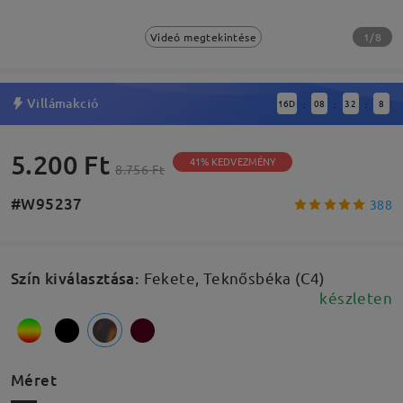
1/8
Videó megtekintése
Villámakció
16
D
08
32
8
:
:
:
5.200 Ft
41% KEDVEZMÉNY
8.756 Ft
#W95237
388
Szín kiválasztása
:
Fekete, Teknősbéka (C4)
készleten
Méret