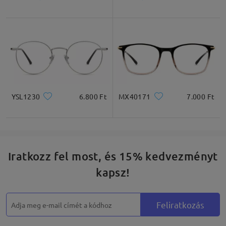
Négyzet
Kerek
Szív
Gyémánt
Ovális
* Csak tájékoztató jellegű
YSL1230
6.800 Ft
MX40171
7.000 Ft
Termékleírás
Iratkozz fel most, és 15% kedvezményt
kapsz!
Feliratkozás