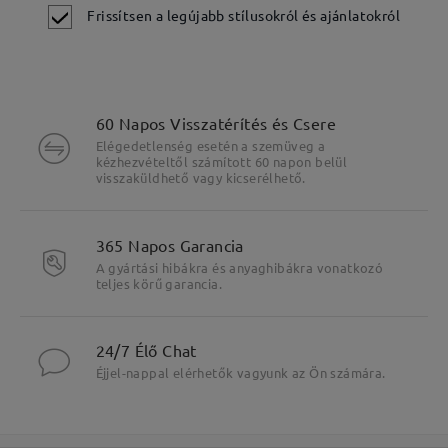
Frissítsen a legújabb stílusokról és ajánlatokról
60 Napos Visszatérítés és Csere
Elégedetlenség esetén a szemüveg a
kézhezvételtől számított 60 napon belül
visszaküldhető vagy kicserélhető.
365 Napos Garancia
A gyártási hibákra és anyaghibákra vonatkozó
teljes körű garancia.
Fő jellemzők kiemelése
24/7 Élő Chat
Éjjel-nappal elérhetők vagyunk az Ön számára.