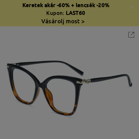
Keretek akár -60% + lencsék -20%
Kupon:
LAST60
Vásárolj most >