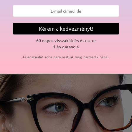
Kérem a kedvezményt!
60 napos visszaküldés és csere
1 év garancia
Az adataidat soha nem osztjuk meg harmadik féllel.