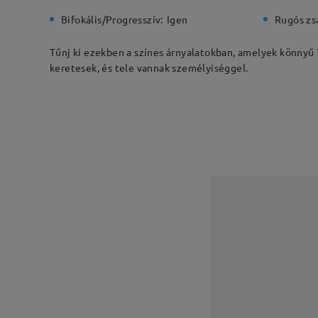
Bifokális/Progresszív:
Igen
Rugós zs
Tűnj ki ezekben a színes árnyalatokban, amelyek könnyű T
keretesek, és tele vannak személyiséggel.