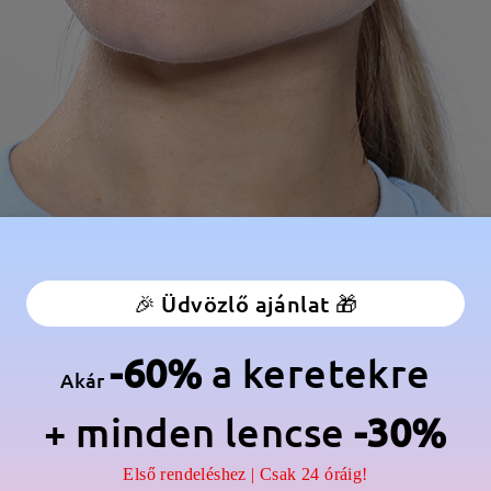
🎉 Üdvözlő ajánlat 🎁
-60%
a keretekre
Akár
+ minden lencse
-30%
Első rendeléshez | Csak 24 óráig!