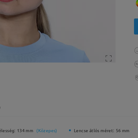
)
élesség:
134 mm
(
Közepes
)
Lencse átlós méret:
56 mm