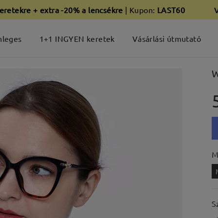
eretekre + extra -20% a lencsékre
| Kupon:
LAST60
nleges
1+1 INGYEN keretek
Vásárlási útmutató
W
M
S