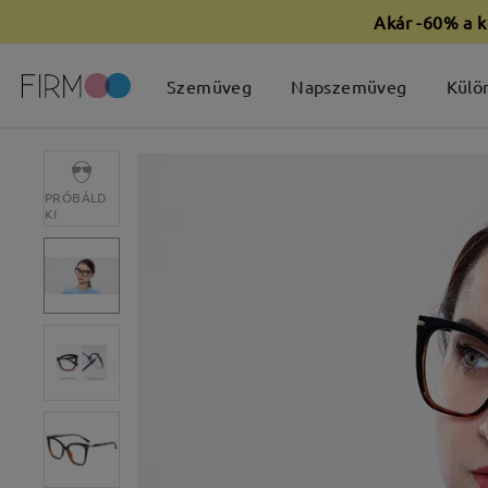
Akár -60% a k
Szemüveg
Napszemüveg
Külö
PRÓBÁLD
KI