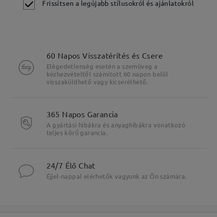
Frissítsen a legújabb stílusokról és ajánlatokról
60 Napos Visszatérítés és Csere
Elégedetlenség esetén a szemüveg a
kézhezvételtől számított 60 napon belül
visszaküldhető vagy kicserélhető.
365 Napos Garancia
A gyártási hibákra és anyaghibákra vonatkozó
teljes körű garancia.
Fő jellemzők kiemelése
24/7 Élő Chat
Éjjel-nappal elérhetők vagyunk az Ön számára.