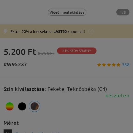
1/8
Videó megtekintése
Extra -20% a lencsékre a
LAST60
kuponnal!
5.200 Ft
41% KEDVEZMÉNY
8.756 Ft
#W95237
388
Szín kiválasztása
:
Fekete, Teknősbéka (C4)
készleten
Méret