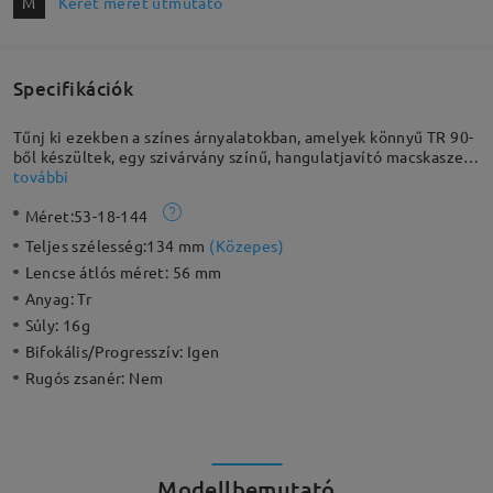
M
Keret méret útmutató
Specifikációk
Tűnj ki ezekben a színes árnyalatokban, amelyek könnyű TR 90-
ből készültek, egy szivárvány színű, hangulatjavító macskaszem
formájában. Ezek az új, jó érzést keltő keretek teljes keretesek,
további
és tele vannak személyiséggel.
Méret:
53-18-144
Teljes szélesség:
134 mm
(
Közepes
)
Lencse átlós méret:
56 mm
Anyag:
Tr
Súly:
16g
Bifokális/Progresszív:
Igen
Rugós zsanér:
Nem
Modellbemutató