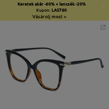
Keretek akár -60% + lencsék -20%
Kupon:
LAST60
Vásárolj most >