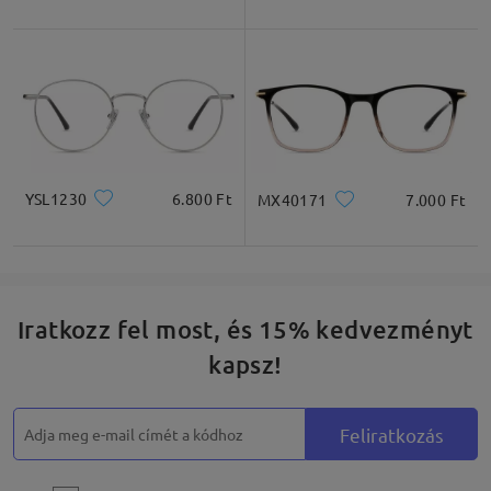
Négyzet
Kerek
Szív
Gyémánt
Ovális
* Csak tájékoztató jellegű
YSL1230
6.800 Ft
MX40171
7.000 Ft
Termékleírás
Iratkozz fel most, és 15% kedvezményt
kapsz!
Feliratkozás