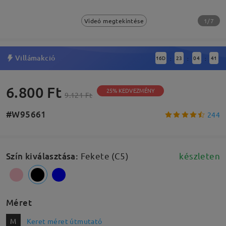
1/7
Videó megtekintése
Villámakció
16
D
23
04
40
:
:
:
6.800 Ft
25% KEDVEZMÉNY
9.121 Ft
#W95661
244
Szín kiválasztása
:
Fekete (C5)
készleten
Méret
M
Keret méret útmutató