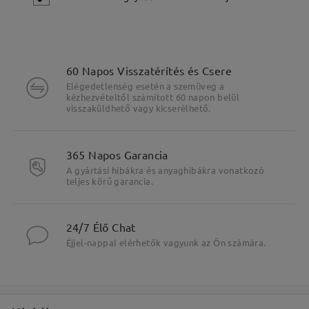
60 Napos Visszatérítés és Csere
Elégedetlenség esetén a szemüveg a
kézhezvételtől számított 60 napon belül
visszaküldhető vagy kicserélhető.
365 Napos Garancia
A gyártási hibákra és anyaghibákra vonatkozó
teljes körű garancia.
24/7 Élő Chat
Éjjel-nappal elérhetők vagyunk az Ön számára.
Fő jellemzők kiemelése