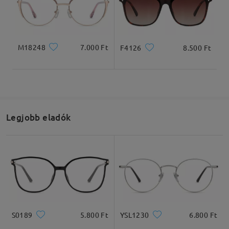
Termékméretek
M18248
7.000 Ft
F4126
8.500 Ft
Teljes szélesség
Szárhossz
131mm/ 5.16in
149mm/ 5.87in
Legjobb eladók
Lencseszélesség
Lencsemagasság
Hídszélesség
53mm/ 2.09in
42mm/ 1.65in
17mm/ 0.67in
S0189
5.800 Ft
YSL1230
6.800 Ft
Ajánlott arcformák