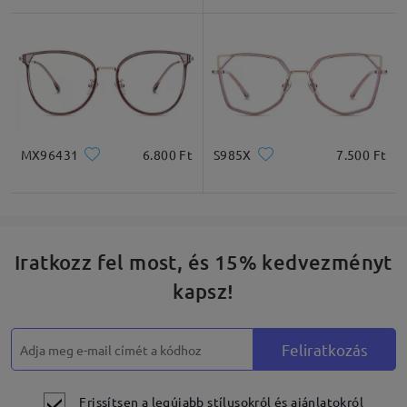
Négyzet
Kerek
Szív
Gyémánt
Ovális
MX96431
6.800 Ft
S985X
7.500 Ft
* Csak tájékoztató jellegű
Termékleírás
Iratkozz fel most, és 15% kedvezményt
kapsz!
Feliratkozás
Frissítsen a legújabb stílusokról és ajánlatokról