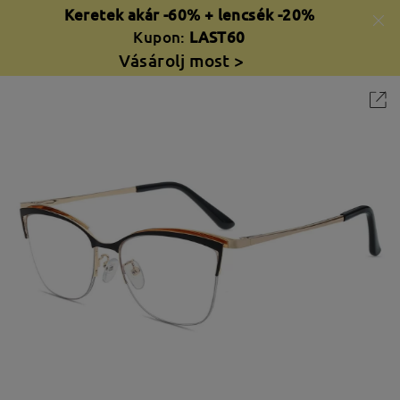
Keretek akár -60% + lencsék -20%
Kupon:
LAST60
Vásárolj most >