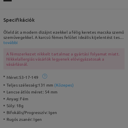
Specifikációk
Öleld át a modern dizájnt ezekkel a félig keretes macska szemű
szemüvegekkel. A karcsú fémes felület ideális kijelentést tesz
ezeknek a szemüvegeknek. Állítható orrpárnákkal tervezték,
további
hogy biztonságos és egyedi illeszkedést biztosítson.
A fémszerkezet nikkelt tartalmaz a gyártási folyamat miatt.
Nikkelallergiás vásárlók legyenek elővigyázatosak a
vásárlásnál.
Méret:
53-17-149
Teljes szélesség:
131 mm
(
Közepes
)
Lencse átlós méret:
54 mm
Anyag:
Fém
Súly:
18g
Bifokális/Progresszív:
Igen
Rugós zsanér:
Igen