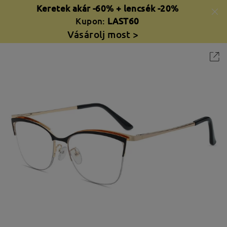
Keretek akár -60% + lencsék -20%
Kupon:
LAST60
Vásárolj most >