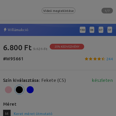
1/7
Videó megtekintése
Villámakció
15
D
06
07
56
:
:
:
6.800 Ft
25% KEDVEZMÉNY
9.121 Ft
#W95661
244
Szín kiválasztása
:
Fekete (C5)
készleten
Méret
M
Keret méret útmutató