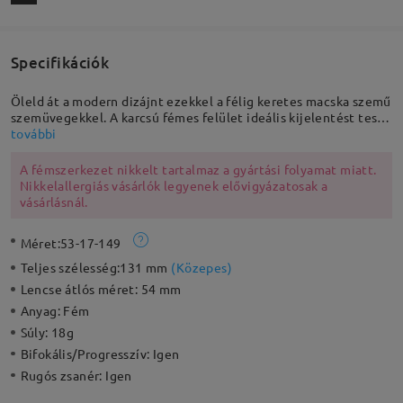
Specifikációk
Öleld át a modern dizájnt ezekkel a félig keretes macska szemű
szemüvegekkel. A karcsú fémes felület ideális kijelentést tesz
ezeknek a szemüvegeknek. Állítható orrpárnákkal tervezték,
további
hogy biztonságos és egyedi illeszkedést biztosítson.
A fémszerkezet nikkelt tartalmaz a gyártási folyamat miatt.
Nikkelallergiás vásárlók legyenek elővigyázatosak a
vásárlásnál.
Méret:
53-17-149
Teljes szélesség:
131 mm
(
Közepes
)
Lencse átlós méret:
54 mm
Anyag:
Fém
Súly:
18g
Bifokális/Progresszív:
Igen
Rugós zsanér:
Igen