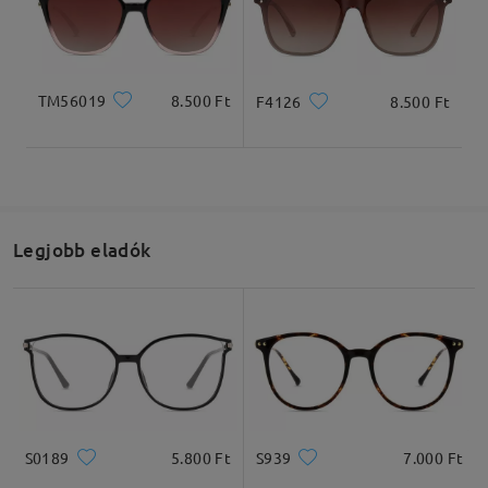
Termékméretek
TM56019
8.500 Ft
F4126
8.500 Ft
Teljes szélesség
Szárhossz
131mm/ 5.16in
149mm/ 5.87in
Legjobb eladók
Lencseszélesség
Lencsemagasság
Hídszélesség
53mm/ 2.09in
42mm/ 1.65in
17mm/ 0.67in
S0189
5.800 Ft
S939
7.000 Ft
Ajánlott arcformák