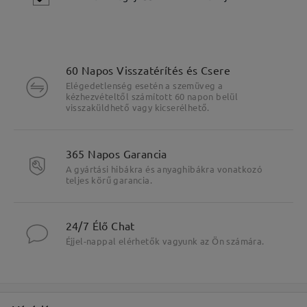
60 Napos Visszatérítés és Csere
Elégedetlenség esetén a szemüveg a
kézhezvételtől számított 60 napon belül
visszaküldhető vagy kicserélhető.
365 Napos Garancia
A gyártási hibákra és anyaghibákra vonatkozó
teljes körű garancia.
24/7 Élő Chat
Éjjel-nappal elérhetők vagyunk az Ön számára.
Fő jellemzők kiemelése