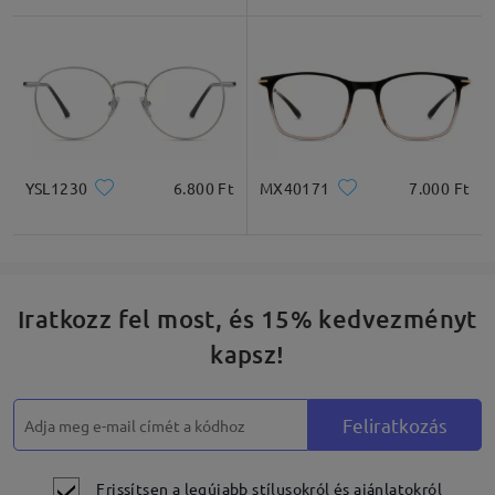
Négyzet
Kerek
Szív
Gyémánt
Ovális
YSL1230
6.800 Ft
MX40171
7.000 Ft
* Csak tájékoztató jellegű
Termékleírás
Iratkozz fel most, és 15% kedvezményt
kapsz!
Feliratkozás
Frissítsen a legújabb stílusokról és ajánlatokról