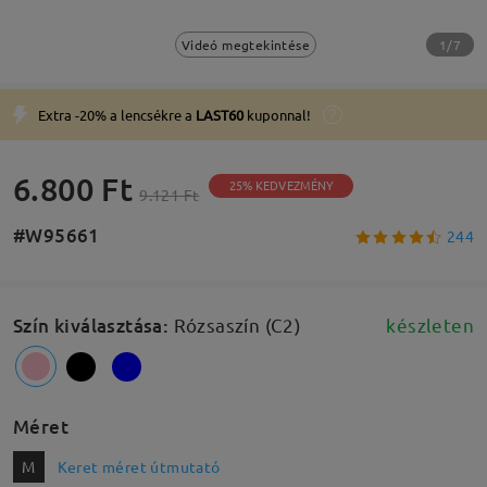
1/7
Videó megtekintése
Extra -20% a lencsékre a
LAST60
kuponnal!
6.800 Ft
25% KEDVEZMÉNY
9.121 Ft
#W95661
244
Szín kiválasztása
:
Rózsaszín (C2)
készleten
Méret
M
Keret méret útmutató