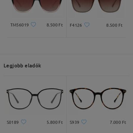
Termékméretek
TM56019
8.500 Ft
F4126
8.500 Ft
Teljes szélesség
Szárhossz
131mm/ 5.16in
149mm/ 5.87in
Legjobb eladók
Lencseszélesség
Lencsemagasság
Hídszélesség
53mm/ 2.09in
42mm/ 1.65in
17mm/ 0.67in
S0189
5.800 Ft
S939
7.000 Ft
Ajánlott arcformák