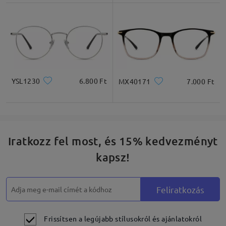
Négyzet
Kerek
Szív
Gyémánt
Ovális
YSL1230
6.800 Ft
MX40171
7.000 Ft
* Csak tájékoztató jellegű
Termékleírás
Iratkozz fel most, és 15% kedvezményt
kapsz!
Feliratkozás
Frissítsen a legújabb stílusokról és ajánlatokról