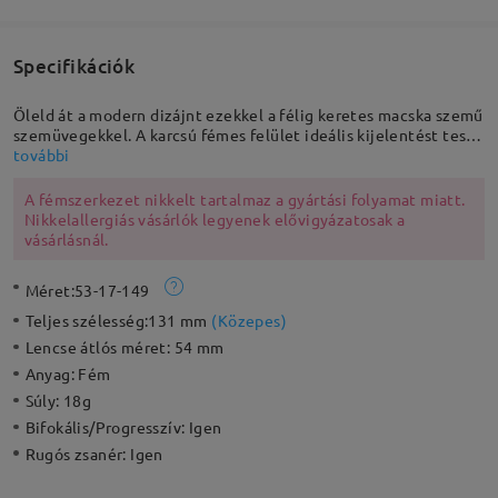
Specifikációk
Öleld át a modern dizájnt ezekkel a félig keretes macska szemű
szemüvegekkel. A karcsú fémes felület ideális kijelentést tesz
ezeknek a szemüvegeknek. Állítható orrpárnákkal tervezték,
további
hogy biztonságos és egyedi illeszkedést biztosítson.
A fémszerkezet nikkelt tartalmaz a gyártási folyamat miatt.
Nikkelallergiás vásárlók legyenek elővigyázatosak a
vásárlásnál.
Méret:
53-17-149
Teljes szélesség:
131 mm
(
Közepes
)
Lencse átlós méret:
54 mm
Anyag:
Fém
Súly:
18g
Bifokális/Progresszív:
Igen
Rugós zsanér:
Igen