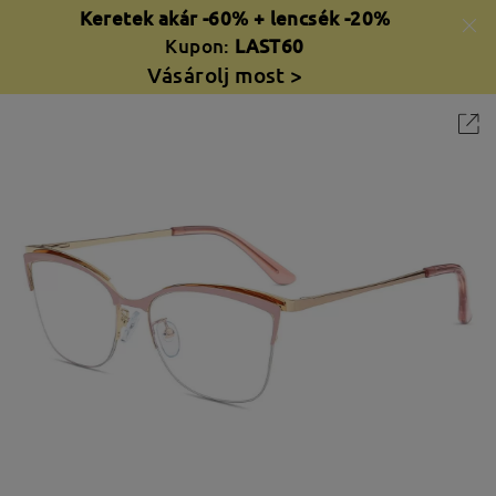
Keretek akár -60% + lencsék -20%
Kupon:
LAST60
Vásárolj most >