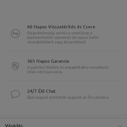
60 Napos Visszatérítés és Csere
Elégedetlenség esetén a szemüveg a
kézhezvételtől számított 60 napon belül
visszaküldhető vagy kicserélhető.
365 Napos Garancia
A gyártási hibákra és anyaghibákra vonatkozó
teljes körű garancia.
24/7 Élő Chat
Éjjel-nappal elérhetők vagyunk az Ön számára.
Fő jellemzők kiemelése
Vásárlás