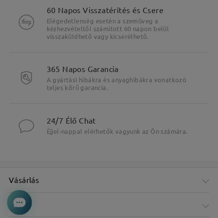
60 Napos Visszatérítés és Csere
Elégedetlenség esetén a szemüveg a
kézhezvételtől számított 60 napon belül
visszaküldhető vagy kicserélhető.
365 Napos Garancia
A gyártási hibákra és anyaghibákra vonatkozó
teljes körű garancia.
24/7 Élő Chat
Éjjel-nappal elérhetők vagyunk az Ön számára.
Vásárlás
Cég