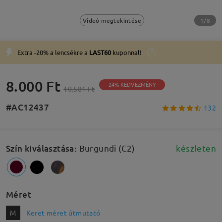
1/8
Videó megtekintése
Extra -20% a lencsékre a
LAST60
kuponnal!
8.000 Ft
24% KEDVEZMÉNY
10.581 Ft
#AC12437
132
Szín kiválasztása
:
Burgundi (C2)
készleten
Méret
M
Keret méret útmutató