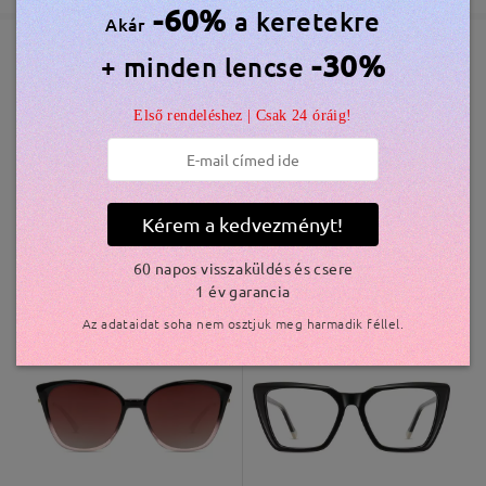
-60%
a keretekre
Akár
Elküldve
-30%
+ minden lencse
Hasonló keretek
Első rendeléshez | Csak 24 óráig!
szállítási idő
5-7 munkanap
részletek
Kiszállítva
Kérem a kedvezményt!
60 napos visszaküldés és csere
AC43601
6.800 Ft
M18248
7.000 Ft
1 év garancia
Az adataidat soha nem osztjuk meg harmadik féllel.