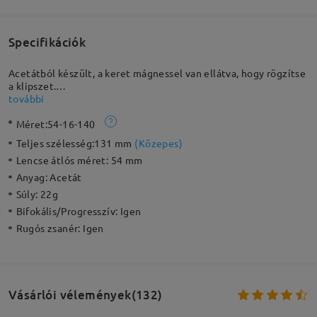
Specifikációk
Acetátból készült, a keret mágnessel van ellátva, hogy rögzítse
a klipszet.
Jellemzők: Olyan szemüveg, amelyet többféle használatra
további
terveztek, lehetővé téve az optikai szemüveg és a
Méret:
54-16-140
napszemüveg közötti gyors váltást. A lencsék anti-kék fény
lencsékké is átalakíthatók.
Teljes szélesség:
131 mm
(
Közepes
)
Megjegyzés: Ez a termék nem alkalmas magas dioptriás
Lencse átlós méret:
54 mm
lencsékhez, pl.: +400/-600 vagy annál magasabb. A kényelmes
viselet érdekében a magas dioptriákat magasabb indexekkel
Anyag:
Acetát
kell párosítani.
Súly:
22g
Bifokális/Progresszív:
Igen
Rugós zsanér:
Igen
Vásárlói vélemények(132)