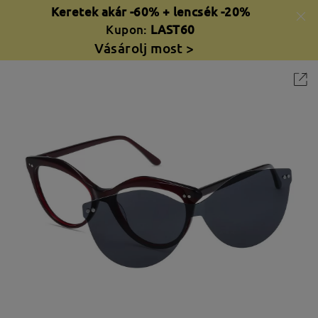
Keretek akár -60% + lencsék -20%
Kupon:
LAST60
Vásárolj most >