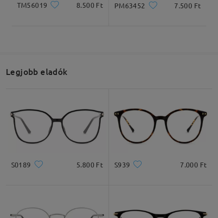
TM56019
8.500 Ft
PM63452
7.500 Ft
Legjobb eladók
S0189
5.800 Ft
S939
7.000 Ft