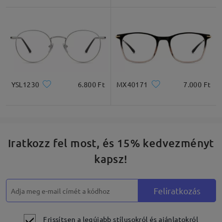
Négyzet
Kerek
Szív
Gyémánt
Ovális
* Csak tájékoztató jellegű
YSL1230
6.800 Ft
MX40171
7.000 Ft
Termékleírás
Iratkozz fel most, és 15% kedvezményt
kapsz!
Feliratkozás
Frissítsen a legújabb stílusokról és ajánlatokról