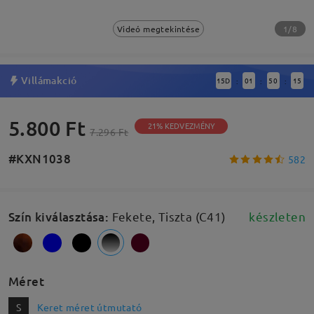
1/8
Videó megtekintése
Villámakció
15
D
01
50
14
:
:
:
5.800 Ft
21% KEDVEZMÉNY
7.296 Ft
#KXN1038
582
Szín kiválasztása
:
Fekete, Tiszta (C41)
készleten
Méret
S
Keret méret útmutató