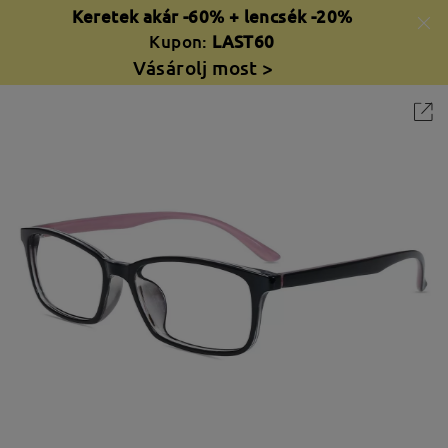
Keretek akár -60% + lencsék -20%
Kupon:
LAST60
Vásárolj most >