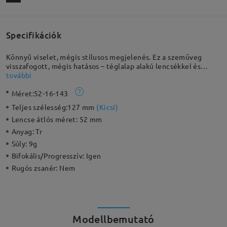
Specifikációk
Könnyű viselet, mégis stílusos megjelenés. Ez a szemüveg
visszafogott, mégis hatásos – téglalap alakú lencsékkel és
könnyű TR 90 anyagból készült. A divatos megjelenést a
további
különböző színváltozatok teszik teljessé – ezek a tökéletesen
Méret:
52-16-143
illeszkedő szemüveg kulcsai.
Teljes szélesség:
127 mm
(
Kicsi
)
Lencse átlós méret:
52 mm
Anyag:
Tr
Súly:
9g
Bifokális/Progresszív:
Igen
Rugós zsanér:
Nem
Modellbemutató