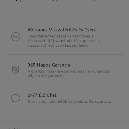
60 Napos Visszatérítés és Csere
Elégedetlenség esetén a szemüveg a
kézhezvételtől számított 60 napon belül
visszaküldhető vagy kicserélhető.
365 Napos Garancia
A gyártási hibákra és anyaghibákra vonatkozó
teljes körű garancia.
Fő jellemzők kiemelése
24/7 Élő Chat
Éjjel-nappal elérhetők vagyunk az Ön számára.