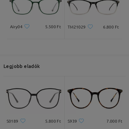
Airy04
5.500 Ft
TM21029
6.800 Ft
Teljes szélesség
Szárhossz
127mm/ 5.00in
145mm/ 5.71in
Legjobb eladók
Lencseszélesség
Lencsemagasság
Hídszélesség
52mm/ 2.05in
33mm/ 1.30in
16mm/ 0.63in
Ajánlott arcformák
S0189
5.800 Ft
S939
7.000 Ft