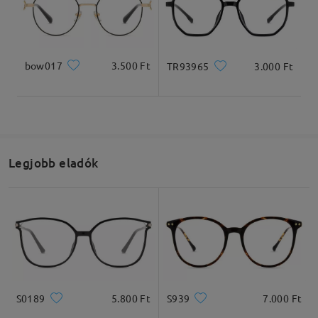
bow017
3.500 Ft
TR93965
3.000 Ft
Teljes szélesség
Szárhossz
135mm/ 5.31in
143mm/ 5.63in
Legjobb eladók
Lencseszélesség
Lencsemagasság
Hídszélesség
54mm/ 2.13in
46mm/ 1.81in
17mm/ 0.67in
Ajánlott arcformák
S0189
5.800 Ft
S939
7.000 Ft