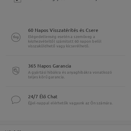
60 Napos Visszatérítés és Csere
Elégedetlenség esetén a szemüveg a
kézhezvételtől számított 60 napon belül
visszaküldhető vagy kicserélhető.
365 Napos Garancia
A gyártási hibákra és anyaghibákra vonatkozó
teljes körű garancia.
Fő jellemzők kiemelése
24/7 Élő Chat
Éjjel-nappal elérhetők vagyunk az Ön számára.