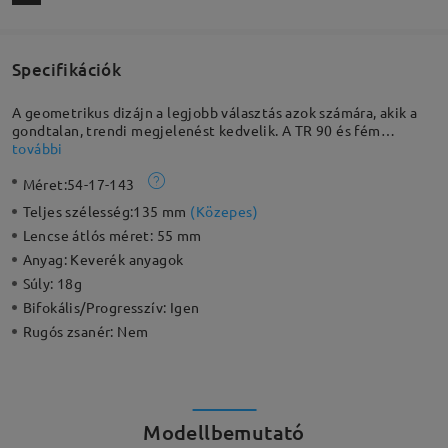
Specifikációk
A geometrikus dizájn a legjobb választás azok számára, akik a
gondtalan, trendi megjelenést kedvelik. A TR 90 és fém
konstrukció tartóssá, rugalmasá és könnyűvé teszi ezt a
további
keretet, bármilyen stílushoz illeszkedik. Állítható orrpárnákkal
Méret:
54-17-143
rendelkezik az egyedi illeszkedés érdekében.
Teljes szélesség:
135 mm
(
Közepes
)
Lencse átlós méret:
55 mm
Anyag:
Keverék anyagok
Súly:
18g
Bifokális/Progresszív:
Igen
Rugós zsanér:
Nem
Modellbemutató