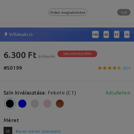
1/8
Videó megtekintése
Villámakció
14
D
08
55
14
:
:
:
6.300 Ft
28% KEDVEZMÉNY
8.756 Ft
#S0199
551
Szín kiválasztása
:
Fekete (C1)
készleten
Méret
M
Keret méret útmutató