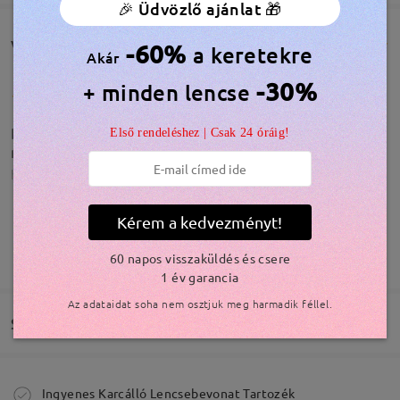
🎉 Üdvözlő ajánlat 🎁
Vásárlói vélemények(551)
-60%
a keretekre
Akár
-30%
+ minden lencse
Bellísimos, con la fórmula correcta. Veo
Első rendeléshez | Csak 24 óráig!
nítidamente gracias al filtro de luz azul.
by
Lula
on
Apr 30 , 2026
Kérem a kedvezményt!
TOVÁBBIAK MEGJELENÍTÉSE
60 napos visszaküldés és csere
1 év garancia
Modellinformáció
Az adataidat soha nem osztjuk meg harmadik féllel.
Szállítás
Megrendelés leadva
Ingyenes Karcálló Lencsebevonat Tartozék