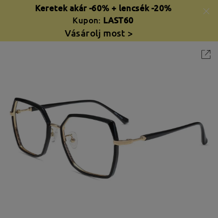
Keretek akár -60% + lencsék -20%
Kupon:
LAST60
Vásárolj most >