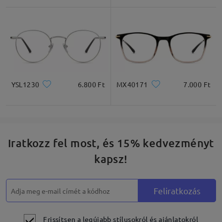
Négyzet
Kerek
Szív
Gyémánt
Ovális
* Csak tájékoztató jellegű
YSL1230
6.800 Ft
MX40171
7.000 Ft
Termékleírás
Iratkozz fel most, és 15% kedvezményt
kapsz!
Feliratkozás
Frissítsen a legújabb stílusokról és ajánlatokról