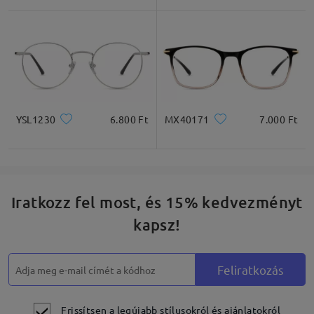
Négyzet
Kerek
Szív
Gyémánt
Ovális
* Csak tájékoztató jellegű
YSL1230
6.800 Ft
MX40171
7.000 Ft
Termékleírás
Iratkozz fel most, és 15% kedvezményt
kapsz!
Feliratkozás
Frissítsen a legújabb stílusokról és ajánlatokról