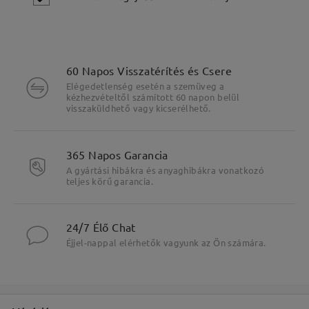
60 Napos Visszatérítés és Csere
Elégedetlenség esetén a szemüveg a
kézhezvételtől számított 60 napon belül
visszaküldhető vagy kicserélhető.
365 Napos Garancia
A gyártási hibákra és anyaghibákra vonatkozó
Fő jellemzők kiemelése
teljes körű garancia.
24/7 Élő Chat
Éjjel-nappal elérhetők vagyunk az Ön számára.