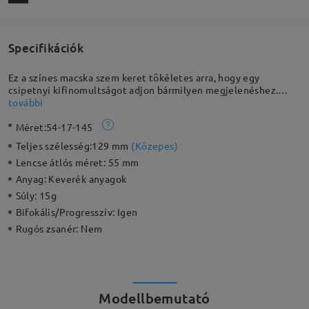
Specifikációk
Ez a színes macska szem keret tökéletes arra, hogy egy
csipetnyi kifinomultságot adjon bármilyen megjelenéshez.
Modern megközelítést hoz a retro stílushoz, pillanatok alatt
további
megváltoztatva a megjelenésedet. TR 90-ből készült, így
Méret:
54-17-145
könnyű és kényelmes.
Teljes szélesség:
129 mm
(
Közepes
)
Lencse átlós méret:
55 mm
Anyag:
Keverék anyagok
Súly:
15g
Bifokális/Progresszív:
Igen
Rugós zsanér:
Nem
Modellbemutató