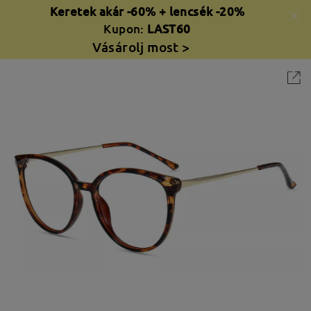
Keretek akár -60% + lencsék -20%
Kupon:
LAST60
Vásárolj most >