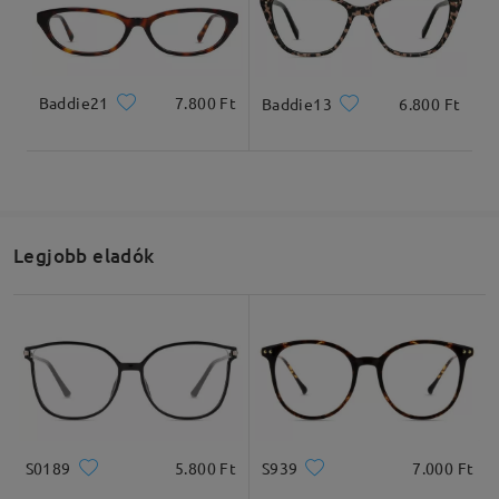
Teljes szélesség
Szárhossz
Baddie21
7.800 Ft
Baddie13
6.800 Ft
129mm/ 5.08in
145mm/ 5.71in
Legjobb eladók
Lencseszélesség
Lencsemagasság
Hídszélesség
54mm/ 2.13in
48mm/ 1.89in
17mm/ 0.67in
Ajánlott arcformák
S0189
5.800 Ft
S939
7.000 Ft