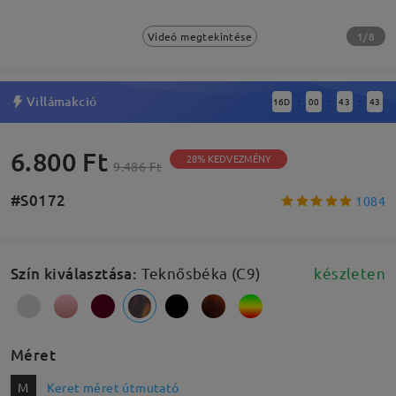
1/8
Videó megtekintése
Villámakció
16
D
00
43
43
:
:
:
6.800 Ft
28% KEDVEZMÉNY
9.486 Ft
#S0172
1084
Szín kiválasztása
:
Teknősbéka (C9)
készleten
Méret
M
Keret méret útmutató