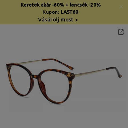
Keretek akár -60% + lencsék -20%
Kupon:
LAST60
Vásárolj most >