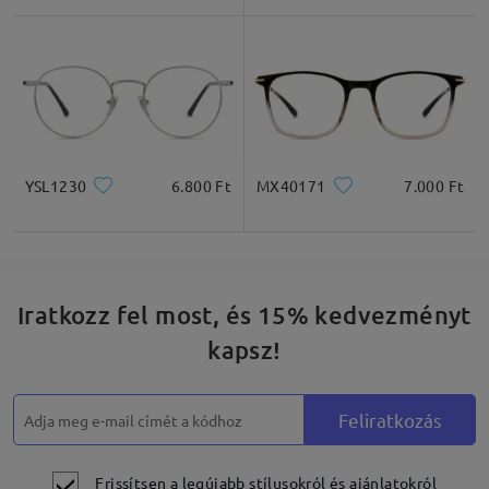
Négyzet
Kerek
Szív
Gyémánt
Ovális
* Csak tájékoztató jellegű
YSL1230
6.800 Ft
MX40171
7.000 Ft
Termékleírás
Iratkozz fel most, és 15% kedvezményt
kapsz!
Feliratkozás
Frissítsen a legújabb stílusokról és ajánlatokról