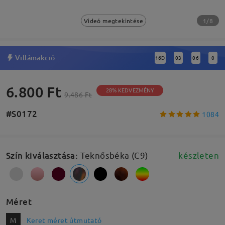
1/8
Videó megtekintése
Villámakció
16
D
03
05
59
:
:
:
6.800 Ft
28% KEDVEZMÉNY
9.486 Ft
#S0172
1084
Szín kiválasztása
:
Teknősbéka (C9)
készleten
Méret
M
Keret méret útmutató