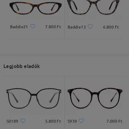
Teljes szélesség
Szárhossz
Baddie21
7.800 Ft
Baddie13
6.800 Ft
129mm/ 5.08in
145mm/ 5.71in
Legjobb eladók
Lencseszélesség
Lencsemagasság
Hídszélesség
54mm/ 2.13in
48mm/ 1.89in
17mm/ 0.67in
Ajánlott arcformák
S0189
5.800 Ft
S939
7.000 Ft