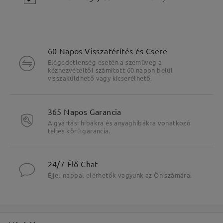
60 Napos Visszatérítés és Csere
Elégedetlenség esetén a szemüveg a
kézhezvételtől számított 60 napon belül
visszaküldhető vagy kicserélhető.
365 Napos Garancia
A gyártási hibákra és anyaghibákra vonatkozó
Fő jellemzők kiemelése
teljes körű garancia.
24/7 Élő Chat
Éjjel-nappal elérhetők vagyunk az Ön számára.