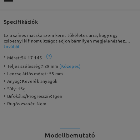
Specifikációk
Ez a színes macska szem keret tökéletes arra, hogy egy
csipetnyi kifinomultságot adjon bármilyen megjelenéshez.
Modern megközelítést hoz a retro stílushoz, pillanatok alatt
további
megváltoztatva a megjelenésedet. TR 90-ből készült, így
Méret:
54-17-145
könnyű és kényelmes.
Teljes szélesség:
129 mm
(
Közepes
)
Lencse átlós méret:
55 mm
Anyag:
Keverék anyagok
Súly:
15g
Bifokális/Progresszív:
Igen
Rugós zsanér:
Nem
Modellbemutató