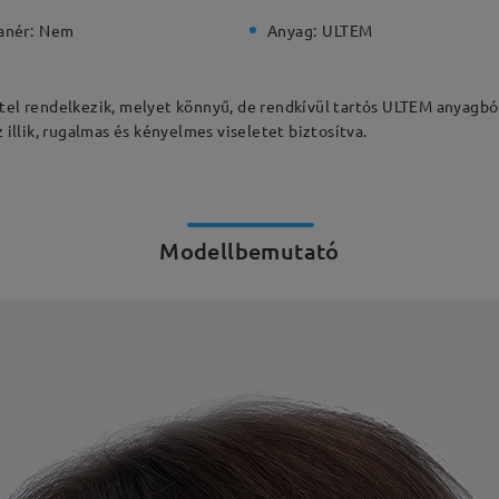
anér:
Nem
Anyag:
ULTEM
ttel rendelkezik, melyet könnyű, de rendkívül tartós ULTEM anyagból
 illik, rugalmas és kényelmes viseletet biztosítva.
Modellbemutató