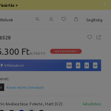
Vásárlás >
Rólunk
Segítség
6528
6.300 Ft
28% KEDVEZMÉNY
8.756 Ft
Villámakció
16
D
01
29
24
:
:
:
éret:
M
Keret méret útmutató
zín kiválasztása: Fekete, Matt (C2)
készleten