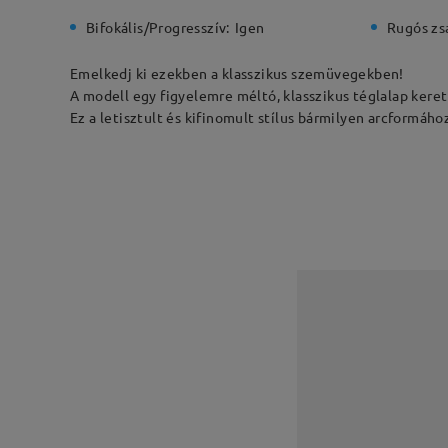
Bifokális/Progresszív:
Igen
Rugós zs
Emelkedj ki ezekben a klasszikus szemüvegekben!
A modell egy figyelemre méltó, klasszikus téglalap kere
Ez a letisztult és kifinomult stílus bármilyen arcformához