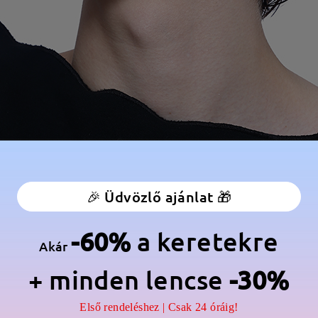
🎉 Üdvözlő ajánlat 🎁
-60%
a keretekre
Akár
+ minden lencse
-30%
Első rendeléshez | Csak 24 óráig!