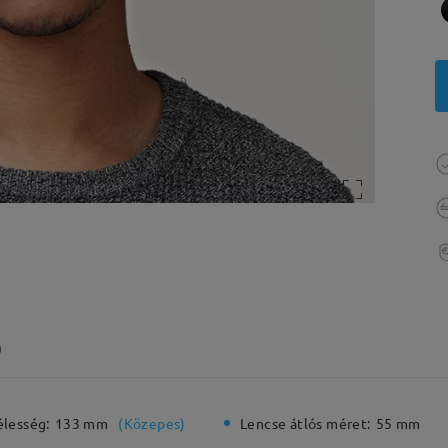
)
élesség:
133 mm
(
Közepes
)
Lencse átlós méret:
55 mm