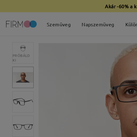
Akár -60% a k
Szemüveg
Napszemüveg
Külö
PRÓBÁLD
KI