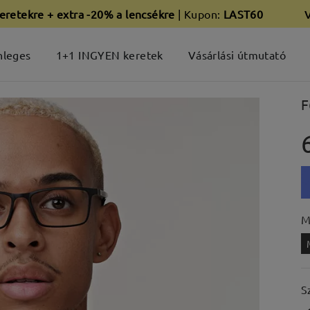
eretekre + extra -20% a lencsékre
| Kupon:
LAST60
nleges
1+1 INGYEN keretek
Vásárlási útmutató
F
M
S