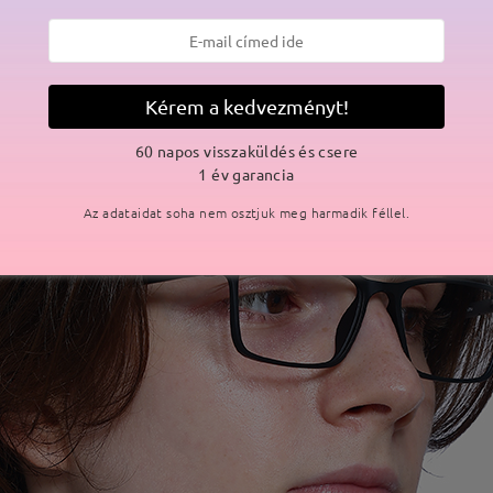
Kérem a kedvezményt!
60 napos visszaküldés és csere
1 év garancia
Az adataidat soha nem osztjuk meg harmadik féllel.