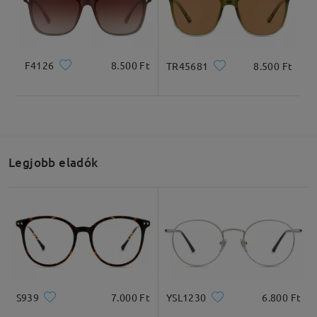
Teljes szélesség
Szárhossz
F4126
8.500 Ft
TR45681
8.500 Ft
137mm
149mm
Legjobb eladók
Lencseszélesség
Lencsemagasság
Hídszélesség
55mm
48mm
18mm
Ajánlott arcformák
S939
7.000 Ft
YSL1230
6.800 Ft