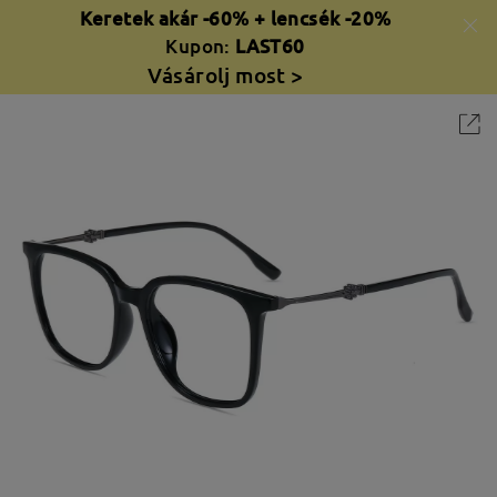
Keretek akár -60% + lencsék -20%
Kupon:
LAST60
Vásárolj most >