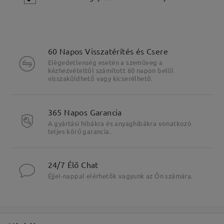
60 Napos Visszatérítés és Csere
Elégedetlenség esetén a szemüveg a
kézhezvételtől számított 60 napon belül
visszaküldhető vagy kicserélhető.
365 Napos Garancia
A gyártási hibákra és anyaghibákra vonatkozó
Jelölje meg a főbb jellemzőket
teljes körű garancia.
24/7 Élő Chat
Éjjel-nappal elérhetők vagyunk az Ön számára.