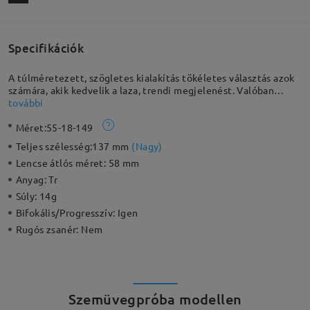
Specifikációk
A túlméretezett, szögletes kialakítás tökéletes választás azok
számára, akik kedvelik a laza, trendi megjelenést. Valóban
bármilyen arcformához illik. A szárakon található virágos
további
díszítés játékos, vagány hangulatot kölcsönöz a klasszikus
Méret:
55-18-149
stílusnak. TR90 anyagból készült, így rendkívül könnyű és
kényelmes viselet.
Teljes szélesség:
137 mm
(
Nagy
)
Lencse átlós méret:
58 mm
Anyag:
Tr
Súly:
14g
Bifokális/Progresszív:
Igen
Rugós zsanér:
Nem
Szemüvegpróba modellen