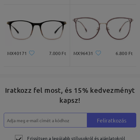
Négyzet
Kerek
Szív
Gyémánt
Ovális
* Csak tájékoztató jellegű
MX40171
7.000 Ft
MX96431
6.800 Ft
Termékleírás
Iratkozz fel most, és 15% kedvezményt
kapsz!
Feliratkozás
Frissítsen a legújabb stílusokról és ajánlatokról