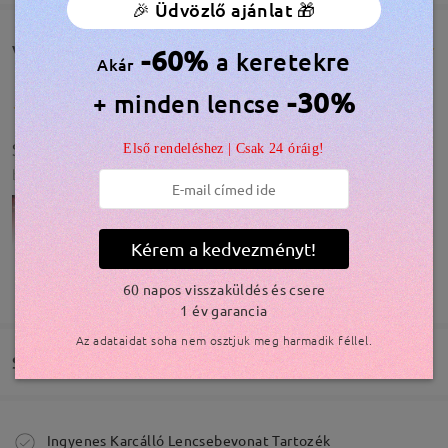
🎉 Üdvözlő ajánlat 🎁
Vásárlói vélemények(719)
-60%
a keretekre
Akár
-30%
+ minden lencse
Szerezd meg hát mind
Első rendeléshez | Csak 24 óráig!
by
Piroska Tímea
on
Apr 28 , 2026
Kérem a kedvezményt!
TOVÁBBIAK MEGJELENÍTÉSE
60 napos visszaküldés és csere
1 év garancia
Modell, aki bemutatja a ruhákat
Az adataidat soha nem osztjuk meg harmadik féllel.
Szállítás
by
Piroska Tímea Paukovics
on
Mar 27 , 2026
Megrendelés leadva
Ingyenes Karcálló Lencsebevonat Tartozék