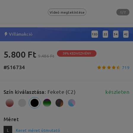
1/7
Videó megtekintése
Villámakció
13
D
22
54
41
:
:
:
5.800 Ft
39% KEDVEZMÉNY
9.486 Ft
#S16734
719
Szín kiválasztása
:
Fekete (C2)
készleten
Méret
L
Keret méret útmutató