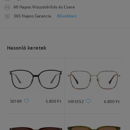
60 Napos Visszatérítés és Csere
feldolgozási idő
365 Napos Garancia
Bővebben
5-7 munkanap
részletek
Olvassa el az összes
Elküldve
véleményt
Hasonló keretek
Írjon egy véleményt
szállítási idő
5-7 munkanap
részletek
Arcforma:
Archossz:
Arcszélesség:
Kiszállítva
Négyzet alakú
17.5cm
13cm
S0189
5.800 Ft
M93552
6.800 Ft
Termékméret