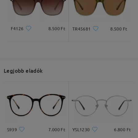
F4126
8.500 Ft
TR45681
8.500 Ft
Teljes szélesség
Szárhossz
138mm/ 5.43in
141mm/ 5.55in
Legjobb eladók
Lencseszélesség
Lencsemagasság
Hídszélesség
53mm/ 2.09in
44mm/ 1.73in
16mm/ 0.63in
Ajánlott arcformák
S939
7.000 Ft
YSL1230
6.800 Ft