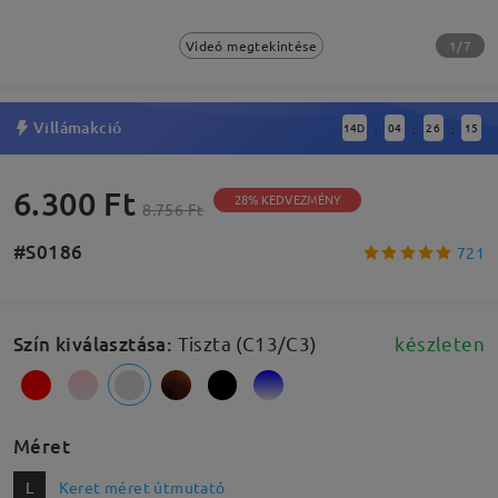
1/7
Videó megtekintése
Villámakció
14
D
04
26
15
:
:
:
6.300 Ft
28% KEDVEZMÉNY
8.756 Ft
#S0186
721
Szín kiválasztása
:
Tiszta (C13/C3)
készleten
Méret
L
Keret méret útmutató