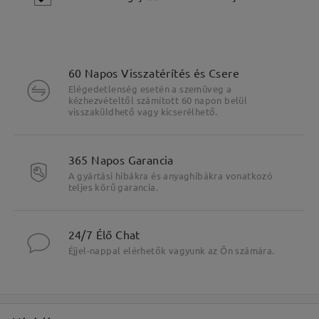
60 Napos Visszatérítés és Csere
Elégedetlenség esetén a szemüveg a
kézhezvételtől számított 60 napon belül
visszaküldhető vagy kicserélhető.
365 Napos Garancia
A gyártási hibákra és anyaghibákra vonatkozó
teljes körű garancia.
Fő jellemzők kiemelése
24/7 Élő Chat
Éjjel-nappal elérhetők vagyunk az Ön számára.