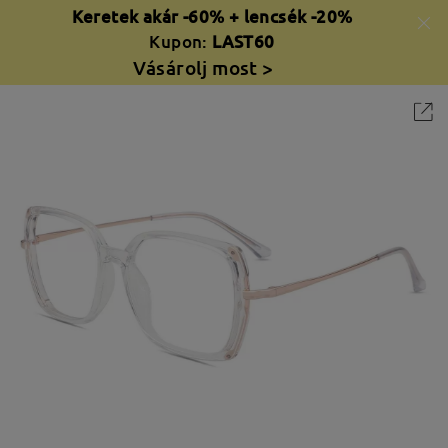
Keretek akár -60% + lencsék -20%
Kupon:
LAST60
Vásárolj most >