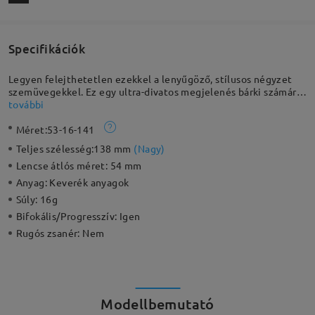
Specifikációk
Legyen felejthetetlen ezekkel a lenyűgöző, stílusos négyzet
szemüvegekkel. Ez egy ultra-divatos megjelenés bárki számára,
aki különleges kereteket keres. Számos színválaszték lehetővé
további
teszi, hogy megtalálja a tökéletes illeszkedést!
Méret:
53-16-141
Teljes szélesség:
138 mm
(
Nagy
)
Lencse átlós méret:
54 mm
Anyag:
Keverék anyagok
Súly:
16g
Bifokális/Progresszív:
Igen
Rugós zsanér:
Nem
Modellbemutató