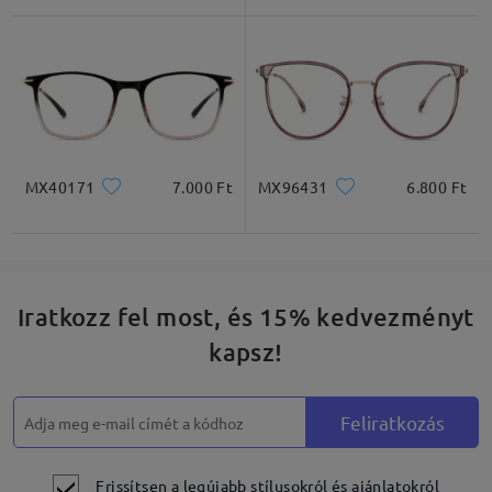
Négyzet
Kerek
Szív
Gyémánt
Ovális
* Csak tájékoztató jellegű
MX40171
7.000 Ft
MX96431
6.800 Ft
Termékleírás
Iratkozz fel most, és 15% kedvezményt
kapsz!
Feliratkozás
Frissítsen a legújabb stílusokról és ajánlatokról