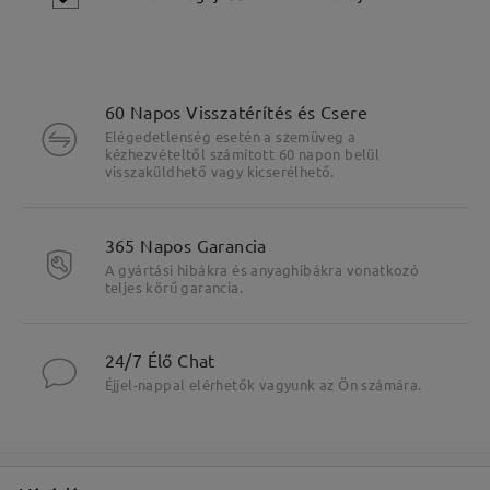
60 Napos Visszatérítés és Csere
Elégedetlenség esetén a szemüveg a
kézhezvételtől számított 60 napon belül
visszaküldhető vagy kicserélhető.
365 Napos Garancia
A gyártási hibákra és anyaghibákra vonatkozó
teljes körű garancia.
Fő jellemzők kiemelése
24/7 Élő Chat
Éjjel-nappal elérhetők vagyunk az Ön számára.