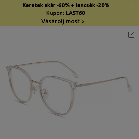
Keretek akár -60% + lencsék -20%
Kupon:
LAST60
Vásárolj most >