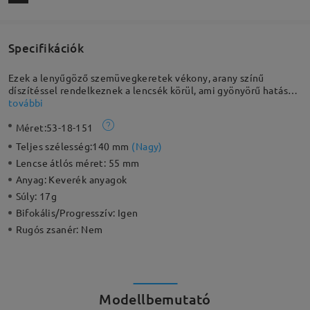
Specifikációk
Ezek a lenyűgöző szemüvegkeretek vékony, arany színű
díszítéssel rendelkeznek a lencsék körül, ami gyönyörű hatást
kelt. Egyedi kialakításuk révén verhetetlenek funkcionalitás,
további
divat, kényelem és karakteres megjelenés terén.
Méret:
53-18-151
Teljes szélesség:
140 mm
(
Nagy
)
Lencse átlós méret:
55 mm
Anyag:
Keverék anyagok
Súly:
17g
Bifokális/Progresszív:
Igen
Rugós zsanér:
Nem
Modellbemutató