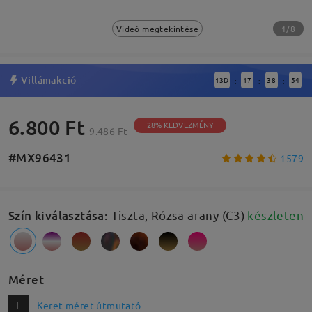
1/8
Videó megtekintése
Villámakció
13
D
17
38
54
:
:
:
6.800 Ft
28% KEDVEZMÉNY
9.486 Ft
#MX96431
1579
Szín kiválasztása
:
Tiszta, Rózsa arany (C3)
készleten
Méret
L
Keret méret útmutató