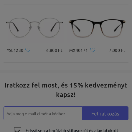
Négyzet
Kerek
Szív
Gyémánt
Ovális
* Csak tájékoztató jellegű
YSL1230
6.800 Ft
MX40171
7.000 Ft
Termékleírás
Iratkozz fel most, és 15% kedvezményt
kapsz!
Feliratkozás
Frissítsen a legújabb stílusokról és ajánlatokról