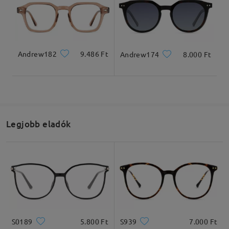
Andrew182
9.486 Ft
Andrew174
8.000 Ft
Legjobb eladók
S0189
5.800 Ft
S939
7.000 Ft