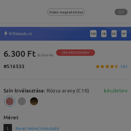
1/7
Videó megtekintése
Villámakció
13
D
18
35
46
:
:
:
6.300 Ft
28% KEDVEZMÉNY
8.756 Ft
#S16533
145
Szín kiválasztása
:
Rózsa arany (C10)
készleten
Méret
L
Keret méret útmutató