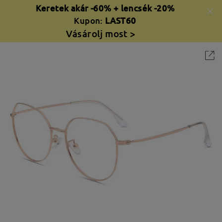
Keretek akár -60% + lencsék -20%
Kupon:
LAST60
Vásárolj most >