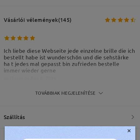
Vásárlói vélemények(145)
Ich liebe diese Webseite jede einzelne brille die ich
bestellt habe ist wunderschön und die sehstärke
ha t jedes mal gepasst bin zufrieden bestelle
immer wieder gerne
by
Melisa
on
Aug 8 , 2026
TOVÁBBIAK MEGJELENÍTÉSE
Tolle Qulität der Brille. Würd ich jederzeit wieder
Szállítás
bestellen
×
by
A
on
Jun 21 , 2026