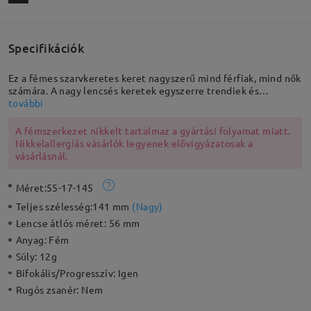
Specifikációk
Ez a fémes szarvkeretes keret nagyszerű mind férfiak, mind nők
számára. A nagy lencsés keretek egyszerre trendiek és
klasszikusak, míg a rendkívül könnyű kialakítás biztosítja, hogy
további
egész nap kényelmesen viselhetők legyenek. Ez egy
alkalmazkodó keret is, amely illik a laza és a formális
A fémszerkezet nikkelt tartalmaz a gyártási folyamat miatt.
öltözetekhez.
Nikkelallergiás vásárlók legyenek elővigyázatosak a
vásárlásnál.
Méret:
55-17-145
Teljes szélesség:
141 mm
(
Nagy
)
Lencse átlós méret:
56 mm
Anyag:
Fém
Súly:
12g
Bifokális/Progresszív:
Igen
Rugós zsanér:
Nem