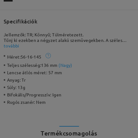
Specifikációk
Jellemzők: TR; Könnyű; Túlméretezett.
Tűnj ki ezekben a négyzet alakú szemüvegekben. A széles
méretű keret könnyű és rugalmas TR90 műanyagból készült;
további
szinte alig érezni, hogy rajtad van. A fa szár minta kontrasztban
Méret:
56-16-145
áll a klasszikus feketével, egyedi dizájnt teremtve.
Teljes szélesség:
136 mm
(
Nagy
)
Lencse átlós méret:
57 mm
Anyag:
Tr
Súly:
13g
Bifokális/Progresszív:
Igen
Rugós zsanér:
Nem
Termékcsomagolás