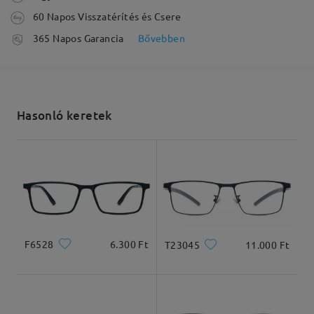
60 Napos Visszatérítés és Csere
Olvassa el az összes
feldolgozási idő
365 Napos Garancia
Bővebben
véleményt
5-7 munkanap
részletek
Írjon egy véleményt
Elküldve
Hasonló keretek
szállítási idő
5-7 munkanap
részletek
Arcforma:
Archossz:
Arcszélesség:
Kiszállítva
Ovális
20.8cm/8.19inches
14.5cm/5.71inches
F6528
6.300 Ft
T23045
11.000 Ft
Termékméretek