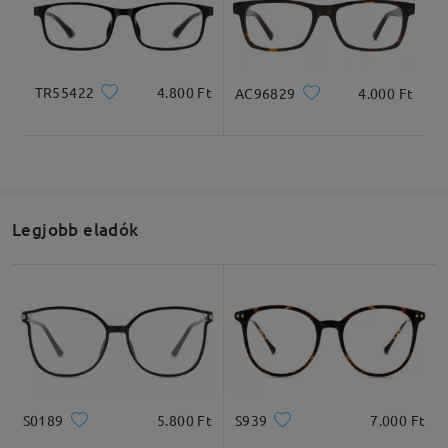
Teljes szélesség
Szárhossz
TR55422
4.800 Ft
AC96829
4.000 Ft
136mm/ 5.35in
145mm/ 5.71in
Legjobb eladók
Lencseszélesség
Lencsemagasság
Hídszélesség
56mm/ 2.20in
40mm/ 1.57in
16mm/ 0.63in
Ajánlott arcformák
S0189
5.800 Ft
S939
7.000 Ft