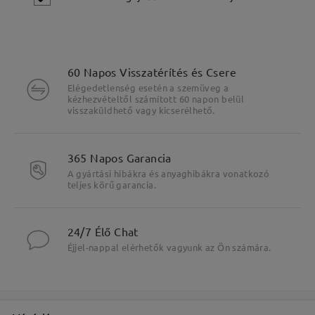
60 Napos Visszatérítés és Csere
Elégedetlenség esetén a szemüveg a
kézhezvételtől számított 60 napon belül
visszaküldhető vagy kicserélhető.
365 Napos Garancia
A gyártási hibákra és anyaghibákra vonatkozó
Fő jellemzők kiemelése
teljes körű garancia.
24/7 Élő Chat
Éjjel-nappal elérhetők vagyunk az Ön számára.