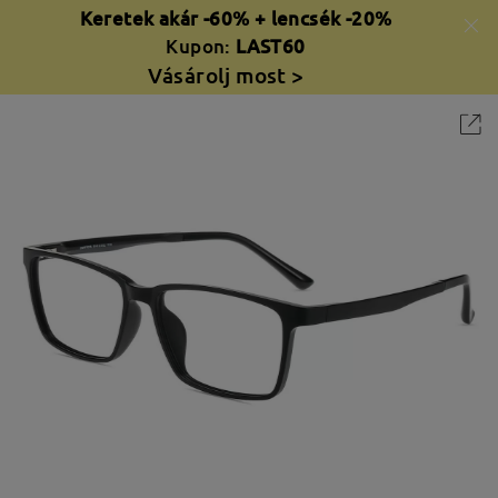
Keretek akár -60% + lencsék -20%
Kupon:
LAST60
Vásárolj most >