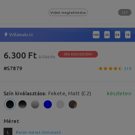
1/7
Videó megtekintése
Villámakció
14
D
20
04
19
:
:
:
6.300 Ft
28% KEDVEZMÉNY
8.756 Ft
#S7879
319
Szín kiválasztása
:
Fekete, Matt (C2)
készleten
Méret
L
Keret méret útmutató