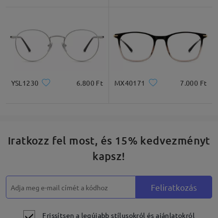
Négyzet
Kerek
Szív
Gyémánt
Ovális
* Csak tájékoztató jellegű
YSL1230
6.800 Ft
MX40171
7.000 Ft
Termékleírás
Iratkozz fel most, és 15% kedvezményt
kapsz!
Feliratkozás
Frissítsen a legújabb stílusokról és ajánlatokról