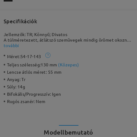
Specifikációk
Jellemzők: TR; Könnyű; Divatos
A túlméretezett, átlátszó szemüvegek mindig örömet okoznak.
A divatos, szögletes lencseformák optikailag javítják az
további
arcformát, így okos és csinos megjelenést kölcsönöznek.
Méret:
54-17-143
Tartósság és stílus tökéletes kombinációja – a lehető legjobb
választás!
Teljes szélesség:
130 mm
(
Közepes
)
Lencse átlós méret:
55 mm
Anyag:
Tr
Súly:
14g
Bifokális/Progresszív:
Igen
Rugós zsanér:
Nem
Modellbemutató