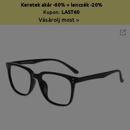
Keretek akár -60% + lencsék -20%
Kupon:
LAST60
Vásárolj most >