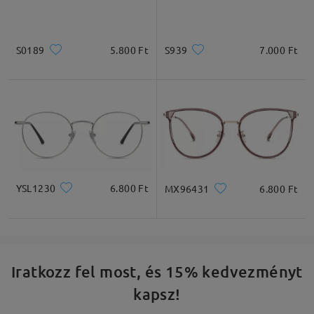
Négyzet
Kerek
Szív
Gyémánt
Ovális
S0189
5.800 Ft
S939
7.000 Ft
* Csak tájékoztató jellegű
Termékleírás
YSL1230
6.800 Ft
MX96431
6.800 Ft
Iratkozz fel most, és 15% kedvezményt
kapsz!