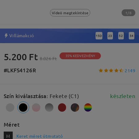
1/8
Videó megtekintése
Villámakció
15
D
23
52
54
:
:
:
5.200 Ft
35% KEDVEZMÉNY
8.026 Ft
#LKFS4126R
2149
Szín kiválasztása
:
Fekete (C1)
készleten
Méret
M
Keret méret útmutató