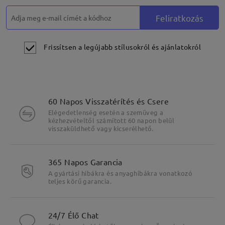
Feliratkozás
Frissítsen a legújabb stílusokról és ajánlatokról
60 Napos Visszatérítés és Csere
Elégedetlenség esetén a szemüveg a
kézhezvételtől számított 60 napon belül
visszaküldhető vagy kicserélhető.
Fő jellemzők kiemelése
365 Napos Garancia
A gyártási hibákra és anyaghibákra vonatkozó
teljes körű garancia.
24/7 Élő Chat