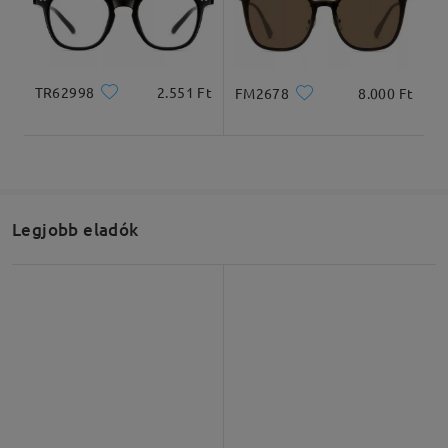
TR62998
2.551 Ft
FM2678
8.000 Ft
Teljes szélesség
Szárhossz
130mm
143mm
Legjobb eladók
Lencseszélesség
Lencsemagasság
Hídszélesség
54mm
43mm
17mm
Ajánlott arcformák