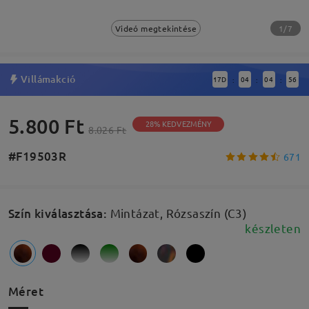
1/7
Videó megtekintése
Villámakció
17
D
04
04
55
:
:
:
5.800 Ft
28% KEDVEZMÉNY
8.026 Ft
#F19503R
671
Szín kiválasztása
:
Mintázat, Rózsaszín (C3)
készleten
Méret