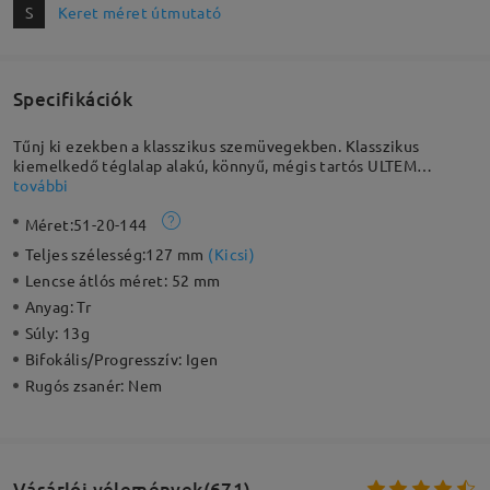
S
Keret méret útmutató
Specifikációk
Tűnj ki ezekben a klasszikus szemüvegekben. Klasszikus
kiemelkedő téglalap alakú, könnyű, mégis tartós ULTEM
anyagból készült. Ez a letisztult és kifinomult stílus minden
további
arctípushoz illik, rugalmas és kényelmes.
Méret:
51-20-144
Teljes szélesség:
127 mm
(
Kicsi
)
Lencse átlós méret:
52 mm
Anyag:
Tr
Súly:
13g
Bifokális/Progresszív:
Igen
Rugós zsanér:
Nem
Vásárlói vélemények(671)