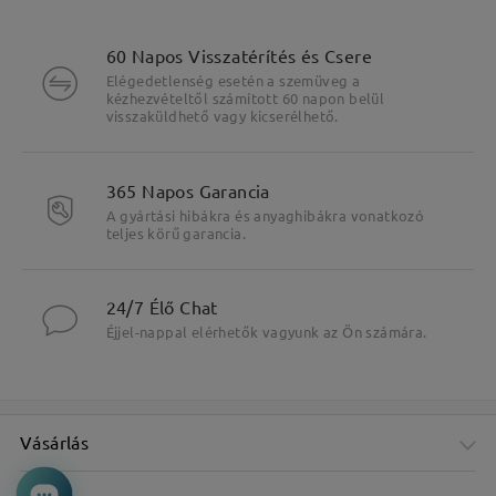
60 Napos Visszatérítés és Csere
Elégedetlenség esetén a szemüveg a
kézhezvételtől számított 60 napon belül
visszaküldhető vagy kicserélhető.
365 Napos Garancia
A gyártási hibákra és anyaghibákra vonatkozó
teljes körű garancia.
24/7 Élő Chat
Éjjel-nappal elérhetők vagyunk az Ön számára.
Vásárlás