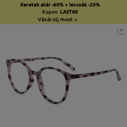
Keretek akár -60% + lencsék -20%
Kupon:
LAST60
Vásárolj most >