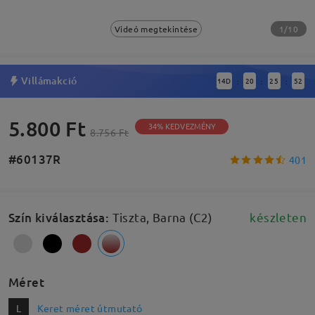
1/10
Videó megtekintése
Villámakció
14
D
20
25
51
:
:
:
5.800 Ft
34% KEDVEZMÉNY
8.756 Ft
#60137R
401
Szín kiválasztása
:
Tiszta, Barna (C2)
készleten
Méret
L
Keret méret útmutató