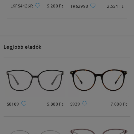
LKFS4126R
5.200 Ft
TR62998
2.551 Ft
Olvassa el az összes
véleményt
Írjon egy véleményt
Legjobb eladók
S0189
5.800 Ft
S939
7.000 Ft