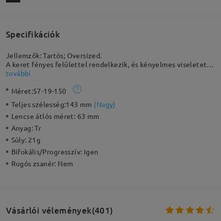
Specifikációk
Jellemzők: Tartós; Oversized.
A keret fényes felülettel rendelkezik, és kényelmes viseletet
biztosít. Ez az oversized négyzet keret közepes és nagy ovális
további
vagy kerek arcformákhoz alkalmas, egyensúlyozva őket egy
Méret:
57-19-150
élesebb megjelenéssel. A beépített szegecsek zökkenőmentes
dizájnja elegáns kiemeléseket ad a mindennapi megjelenéshez,
Teljes szélesség:
143 mm
(
Nagy
)
ötvözve a tartósságot és a stílust.
Lencse átlós méret:
63 mm
Anyag:
Tr
Súly:
21g
Bifokális/Progresszív:
Igen
Rugós zsanér:
Nem
Vásárlói vélemények(401)