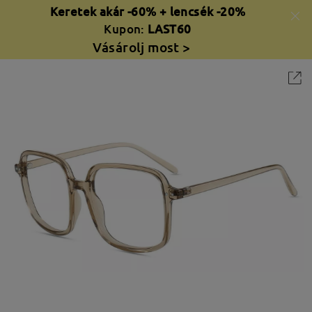
Keretek akár -60% + lencsék -20%
Kupon:
LAST60
Vásárolj most >