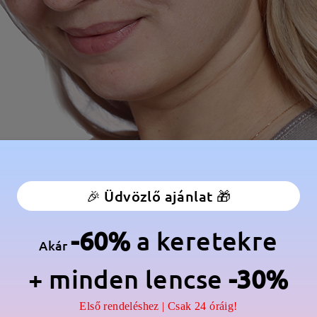
🎉 Üdvözlő ajánlat 🎁
-60%
a keretekre
Akár
+ minden lencse
-30%
Első rendeléshez | Csak 24 óráig!