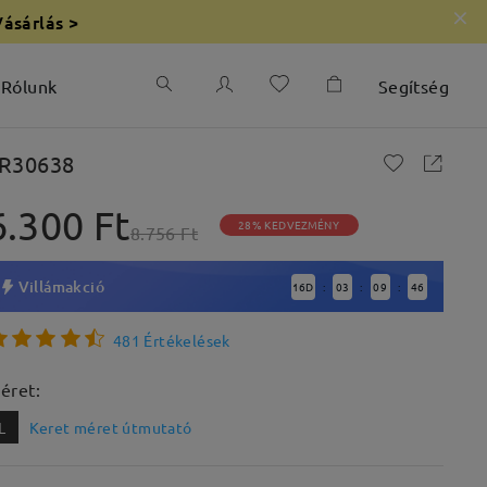
Vásárlás >
Rólunk
Segítség
R30638
6.300 Ft
28% KEDVEZMÉNY
8.756 Ft
Villámakció
16
D
03
09
44
:
:
:
481 Értékelések
éret:
L
Keret méret útmutató