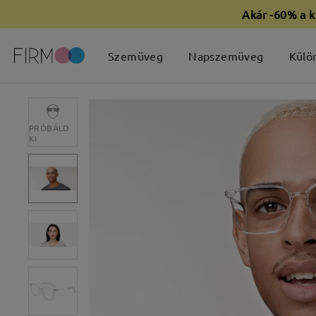
Akár -60% a k
Szemüveg
Napszemüveg
Külö
PRÓBÁLD
KI