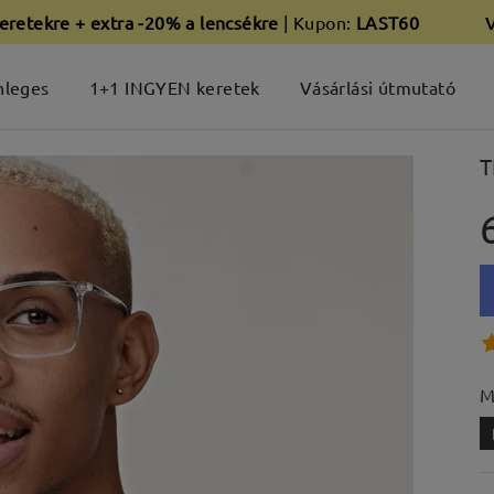
eretekre + extra -20% a lencsékre
| Kupon:
LAST60
nleges
1+1 INGYEN keretek
Vásárlási útmutató
T
M