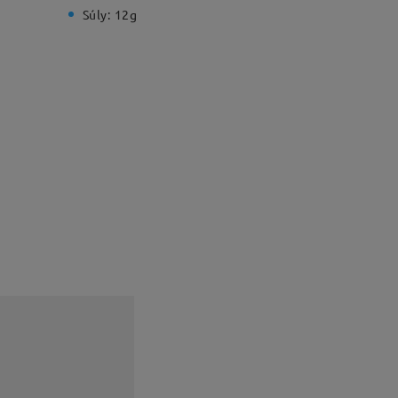
Súly:
12g