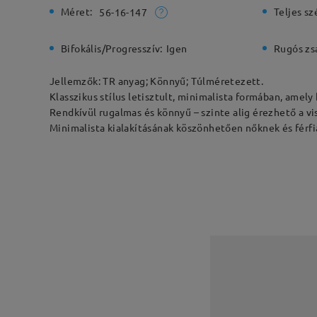
Méret:
Teljes sz
56-16-147
Bifokális/Progresszív:
Igen
Rugós zs
Jellemzők: TR anyag; Könnyű; Túlméretezett.
Klasszikus stílus letisztult, minimalista formában, amely
Rendkívül rugalmas és könnyű – szinte alig érezhető a vi
Minimalista kialakításának köszönhetően nőknek és férfia