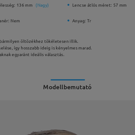
élesség:
136 mm
(
Nagy
)
Lencse átlós méret:
57 mm
anér:
Nem
Anyag:
Tr
 bármilyen öltözékhez tökéletesen illik.
selése, így hosszabb ideig is kényelmes marad.
knak egyaránt ideális választás.
Modellbemutató