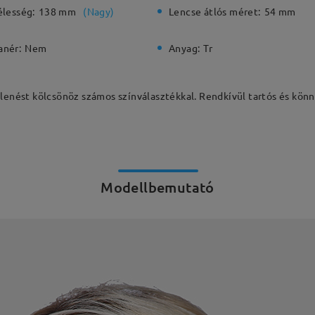
élesség:
138 mm
(
Nagy
)
Lencse átlós méret:
54 mm
anér:
Nem
Anyag:
Tr
lenést kölcsönöz számos színválasztékkal. Rendkívül tartós és könn
Modellbemutató