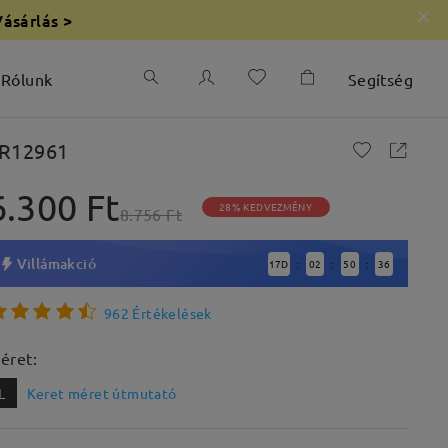
Vásárlás >
Rólunk
Segítség
R12961
6.300 Ft
28% KEDVEZMÉNY
8.756 Ft
Villámakció
17
D
02
50
35
:
:
:
962 Értékelések
éret:
L
Keret méret útmutató