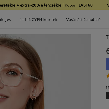
eretekre + extra -20% a lencsékre
| Kupon:
LAST60
nleges
1+1 INGYEN keretek
Vásárlási útmutató
T
M