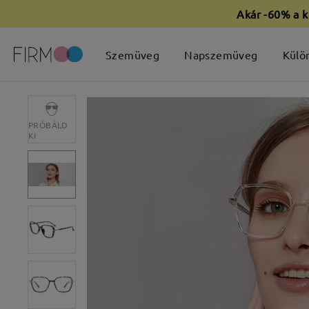
Akár -60% a k
Szemüveg
Napszemüveg
Külö
PRÓBÁLD
KI