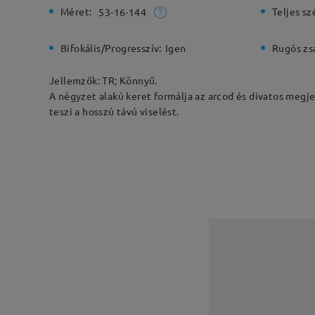
Méret:
Teljes sz
53-16-144
Bifokális/Progresszív:
Igen
Rugós zs
Jellemzők: TR; Könnyű.
A négyzet alakú keret formálja az arcod és divatos megje
teszi a hosszú távú viselést.