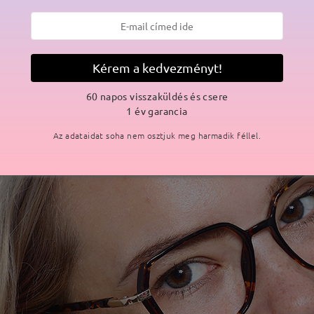
Kérem a kedvezményt!
60 napos visszaküldés és csere
1 év garancia
Az adataidat soha nem osztjuk meg harmadik féllel.