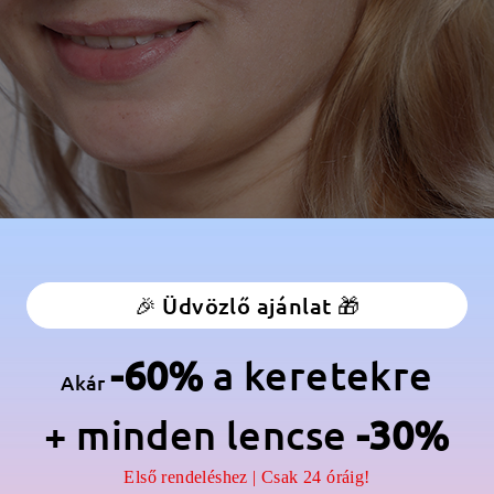
🎉 Üdvözlő ajánlat 🎁
-60%
a keretekre
Akár
+ minden lencse
-30%
Első rendeléshez | Csak 24 óráig!