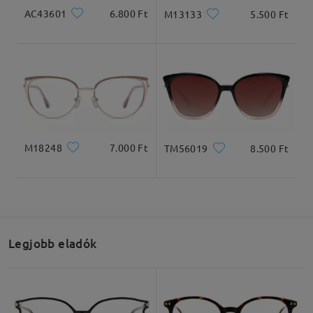
AC43601
6.800 Ft
M13133
5.500 Ft
véleményt
Írjon egy véleményt
M18248
7.000 Ft
TM56019
8.500 Ft
Legjobb eladók