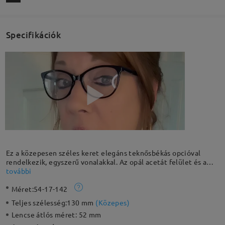
Specifikációk
Ez a közepesen széles keret elegáns teknősbékás opcióval
rendelkezik, egyszerű vonalakkal. Az opál acetát felület és a
rugós zsanér funkcionális, kényelmes és bátor karaktert
további
biztosít. A tartós acetát anyagok divatos és tartós keretet
Méret:
54-17-142
adnak. Ez egy kötelező keret munka vagy szórakozás számára.
Teljes szélesség:
130 mm
(
Közepes
)
Lencse átlós méret:
52 mm