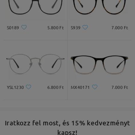
S0189
5.800 Ft
S939
7.000 Ft
YSL1230
6.800 Ft
MX40171
7.000 Ft
Iratkozz fel most, és 15% kedvezményt
kapsz!