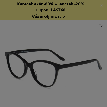
Keretek akár -60% + lencsék -20%
Kupon:
LAST60
Vásárolj most >