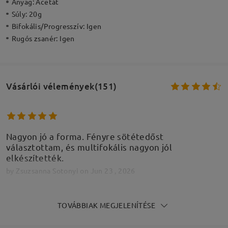
Anyag:
Acetát
Súly:
20g
Bifokális/Progresszív:
Igen
Rugós zsanér:
Igen
Vásárlói vélemények(151)
Nagyon jó a forma. Fényre sötétedőst
választottam, és multifokális nagyon jól
elkészítették.
by
Zsuzsanna Sotonyi
on
Jun 23 , 2026
TOVÁBBIAK MEGJELENÍTÉSE