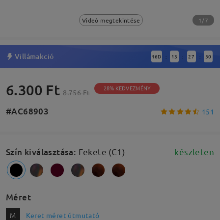
1/7
Videó megtekintése
Villámakció
16
D
13
27
49
:
:
:
6.300 Ft
28% KEDVEZMÉNY
8.756 Ft
#AC68903
151
Szín kiválasztása
:
Fekete (C1)
készleten
Méret
M
Keret méret útmutató