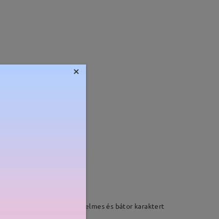
×
Súly:
20g
s zsanér funkcionális, kényelmes és bátor karaktert