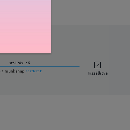
szállítási idő
-7 munkanap
részletek
Kiszállítva