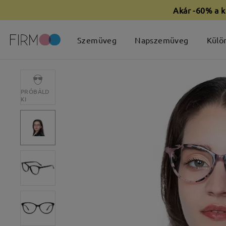
Akár -60% a k
Szemüveg
Napszemüveg
Külö
PRÓBÁLD
KI