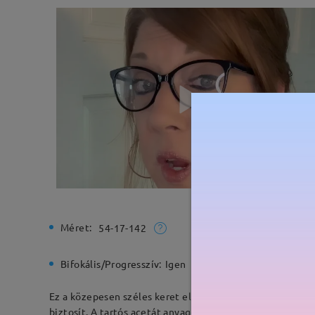
Méret:
Teljes sz
54-17-142
Bifokális/Progresszív:
Igen
Rugós zs
Ez a közepesen széles keret elegáns teknősbékás opcióval
biztosít. A tartós acetát anyagok divatos és tartós kere