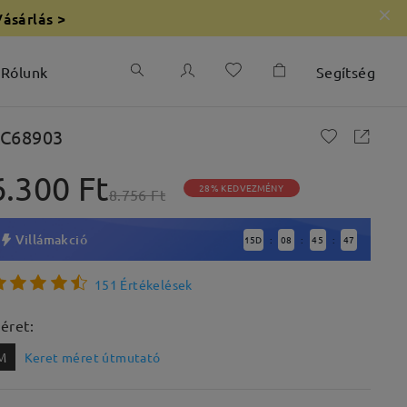
Vásárlás >
Rólunk
Segítség
C68903
6.300 Ft
28% KEDVEZMÉNY
8.756 Ft
Villámakció
15
D
08
45
46
:
:
:
151 Értékelések
éret:
M
Keret méret útmutató