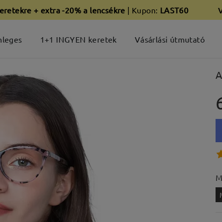
eretekre + extra -20% a lencsékre
| Kupon:
LAST60
nleges
1+1 INGYEN keretek
Vásárlási útmutató
A
M