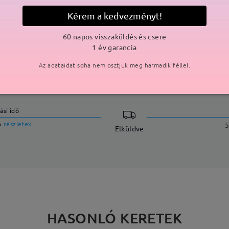
Kérem a kedvezményt!
60 napos visszaküldés és csere
1 év garancia
Az adataidat soha nem osztjuk meg harmadik féllel.
SZÁLLÍTÁS
ási idő
p
részletek
5
Elküldve
HASONLÓ KERETEK