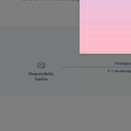
feldolgoz
5-7 munkana
Megrendelés
leadva