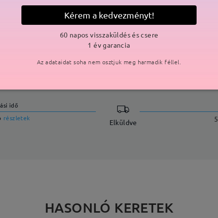
Kérem a kedvezményt!
60 napos visszaküldés és csere
1 év garancia
Az adataidat soha nem osztjuk meg harmadik féllel.
SZÁLLÍTÁS
ási idő
p
részletek
5
Elküldve
HASONLÓ KERETEK