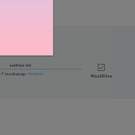
szállítási idő
-7 munkanap
részletek
Kiszállítva