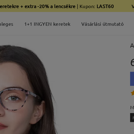
eretekre + extra -20% a lencsékre
| Kupon:
LAST60
nleges
1+1 INGYEN keretek
Vásárlási útmutató
A
M