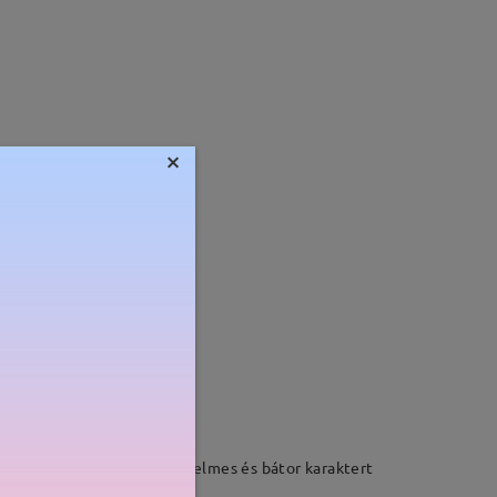
×
Súly:
20g
s zsanér funkcionális, kényelmes és bátor karaktert