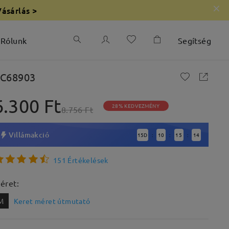
Vásárlás >
Rólunk
Segítség
C68903
6.300 Ft
28% KEDVEZMÉNY
8.756 Ft
Villámakció
15
D
10
15
13
:
:
:
151 Értékelések
éret:
M
Keret méret útmutató