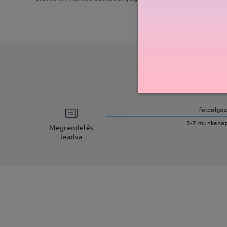
feldolgoz
5-7 munkana
Megrendelés
leadva