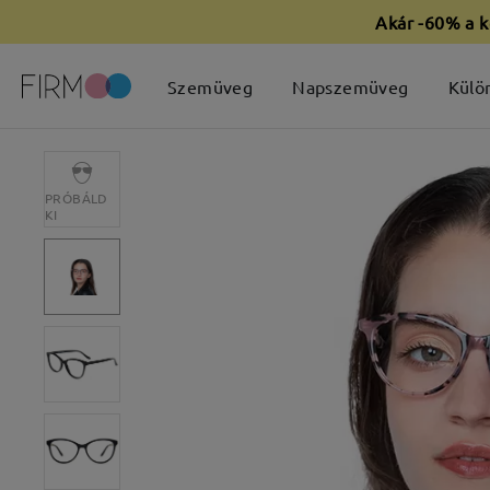
Akár -60% a k
Szemüveg
Napszemüveg
Külö
PRÓBÁLD
KI