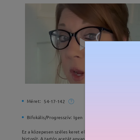
Méret:
Teljes sz
54-17-142
Bifokális/Progresszív:
Igen
Rugós zs
Ez a közepesen széles keret elegáns teknősbékás opcióval
biztosít. A tartós acetát anyagok divatos és tartós kere