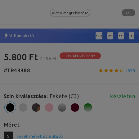
1/8
Videó megtekintése
Villámakció
13
D
21
11
0
:
:
:
5.800 Ft
21% KEDVEZMÉNY
7.296 Ft
#TR43388
1859
Szín kiválasztása
:
Fekete (C3)
készleten
Méret
S
Keret méret útmutató