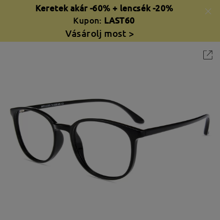
Keretek akár -60% + lencsék -20%
Kupon:
LAST60
Vásárolj most >