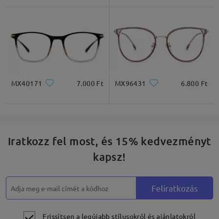
Négyzet
Kerek
Szív
Gyémánt
Ovális
* Csak tájékoztató jellegű
MX40171
7.000 Ft
MX96431
6.800 Ft
Termékleírás
Iratkozz fel most, és 15% kedvezményt
kapsz!
Feliratkozás
Frissítsen a legújabb stílusokról és ajánlatokról