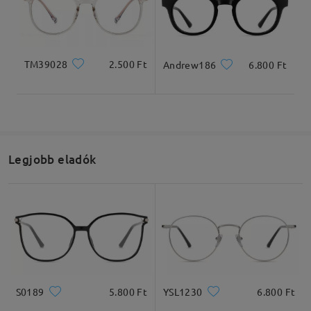
TM39028
2.500 Ft
Andrew186
6.800 Ft
Teljes szélesség
Szárhossz
125mm/ 4.92in
145mm/ 5.71in
Legjobb eladók
Lencseszélesség
Lencsemagasság
Hídszélesség
51mm/ 2.01in
42mm/ 1.65in
19mm/ 0.75in
Ajánlott arcformák
S0189
5.800 Ft
YSL1230
6.800 Ft