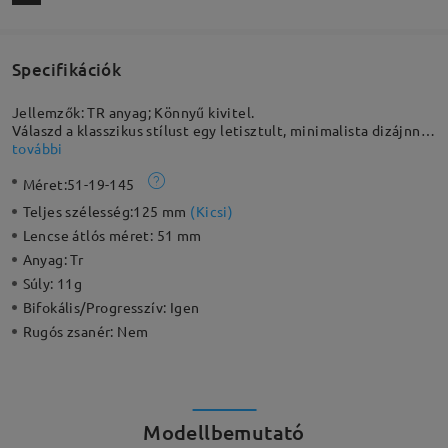
Specifikációk
Jellemzők: TR anyag; Könnyű kivitel.
Válaszd a klasszikus stílust egy letisztult, minimalista dizájnnal,
ami mindenhez remekül illik. Rendkívül tartós és könnyű –
további
szinte alig érzed, hogy viseled, így hosszabb ideig is kényelmes
Méret:
51-19-145
marad. Klasszikus kialakításának köszönhetően nők és férfiak
számára egyaránt ideális választás.
Teljes szélesség:
125 mm
(
Kicsi
)
Lencse átlós méret:
51 mm
Anyag:
Tr
Súly:
11g
Bifokális/Progresszív:
Igen
Rugós zsanér:
Nem
Modellbemutató