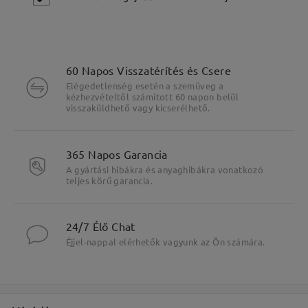
60 Napos Visszatérítés és Csere
Elégedetlenség esetén a szemüveg a
kézhezvételtől számított 60 napon belül
visszaküldhető vagy kicserélhető.
365 Napos Garancia
A gyártási hibákra és anyaghibákra vonatkozó
teljes körű garancia.
Fő jellemzők kiemelése
24/7 Élő Chat
Éjjel-nappal elérhetők vagyunk az Ön számára.