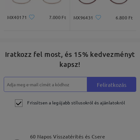
Négyzet
Kerek
Szív
Gyémánt
Ovális
MX40171
7.000 Ft
MX96431
6.800 Ft
* Csak tájékoztató jellegű
Iratkozz fel most, és 15% kedvezményt
Termékleírás
kapsz!
Feliratkozás
Frissítsen a legújabb stílusokról és ajánlatokról
60 Napos Visszatérítés és Csere