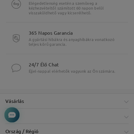
Elégedetlenség esetén a szemüveg a
kézhezvételtől számított 60 napon belül
visszaküldhető vagy kicserélhető.
365 Napos Garancia
A gyártási hibákra és anyaghibákra vonatkozó
teljes körű garancia.
24/7 Élő Chat
Éjjel-nappal elérhetők vagyunk az Ön számára.
Fő jellemzők kiemelése
Vásárlás
Cég
Ország / Régió