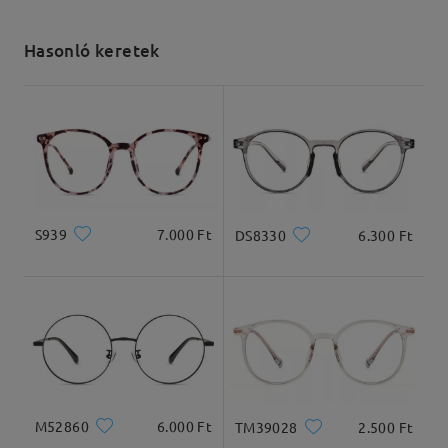
Elküldve
Hasonló keretek
szállítási idő
5-7 munkanap
részletek
Kiszállítva
S939
7.000 Ft
DS8330
6.300 Ft
Arcforma:
Archossz:
Arcszélesség:
Ovális arc
20.8cm/8.19inches
14.5cm/5.71inches
Termékméretek
M52860
6.000 Ft
TM39028
2.500 Ft