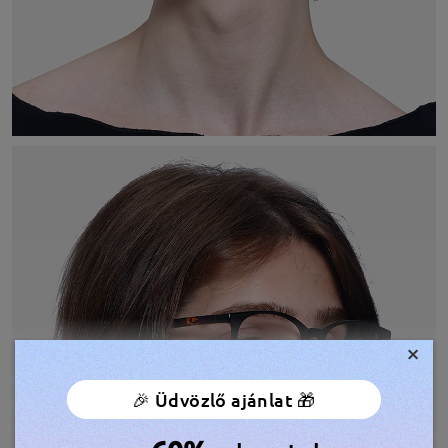
×
🎉 Üdvözlő ajánlat 🎁
TOVÁBBIAK MEGJELENÍTÉSE