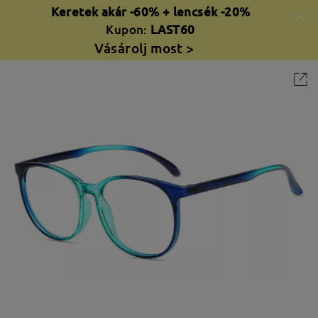
Keretek akár -60% + lencsék -20%
Kupon:
LAST60
Vásárolj most >