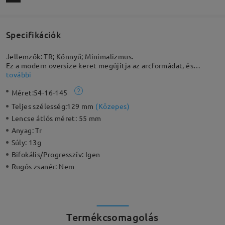
Specifikációk
Jellemzők: TR; Könnyű; Minimalizmus.
Ez a modern oversize keret megújítja az arcformádat, és
stílusos megjelenést teremt a gradiens színválasztékokkal. A
további
kompakt és integrált orrpárnák, valamint a sima, áramvonalas
Méret:
54-16-145
templomok extra kényelmet nyújtanak. Minimalista dizájnjával
nők és férfiak számára is megfelelő.
Teljes szélesség:
129 mm
(
Közepes
)
Lencse átlós méret:
55 mm
Anyag:
Tr
Súly:
13g
Bifokális/Progresszív:
Igen
Rugós zsanér:
Nem
Termékcsomagolás