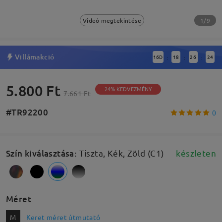
1/9
Videó megtekintése
Villámakció
16
D
18
26
23
:
:
:
5.800 Ft
24% KEDVEZMÉNY
7.661 Ft
#TR92200
0
Szín kiválasztása
:
Tiszta, Kék, Zöld (C1)
készleten
Méret
M
Keret méret útmutató